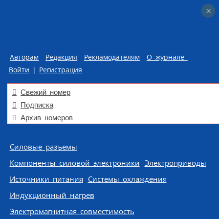
×
×
Авторам
Редакция
Рекламодателям
О журнале
Войти
|
Регистрация
Свежий номер
Подписка
Архив номеров
Skip to content
Силовые разъемы
Компоненты силовой электроники
Электроприводы
Источники питания
Системы охлаждения
Индукционный нагрев
Электромагнитная совместимость