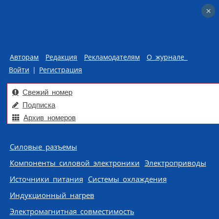
×
×
Авторам
Редакция
Рекламодателям
О журнале
Войти
|
Регистрация
Свежий номер
Подписка
Архив номеров
Skip to content
Силовые разъемы
Компоненты силовой электроники
Электроприводы
Источники питания
Системы охлаждения
Индукционный нагрев
Электромагнитная совместимость