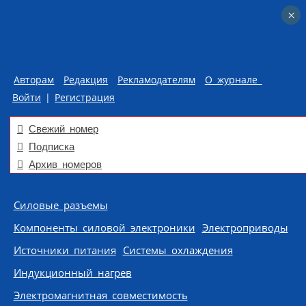
×
×
Авторам
Редакция
Рекламодателям
О журнале
Войти
|
Регистрация
Свежий номер
Подписка
Архив номеров
Skip to content
Силовые разъемы
Компоненты силовой электроники
Электроприводы
Источники питания
Системы охлаждения
Индукционный нагрев
Электромагнитная совместимость