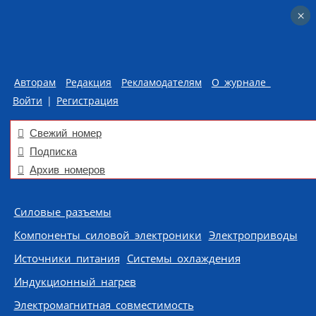
×
×
Авторам
Редакция
Рекламодателям
О журнале
Войти
|
Регистрация
Свежий номер
Подписка
Архив номеров
Skip to content
Силовые разъемы
Компоненты силовой электроники
Электроприводы
Источники питания
Системы охлаждения
Индукционный нагрев
Электромагнитная совместимость