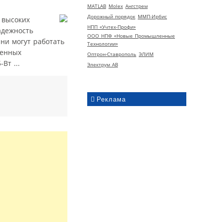
MATLAB
Molex
Ангстрем
Дорожный порядок
ММП-Ирбис
 высоких
НПП «Учтех-Профи»
адежность
ООО НПФ «Новые Промышленные
ни могут работать
Технологии»
ленных
Оптрон-Ставрополь
ЭЛИМ
Вт ...
Электрум АВ
Реклама