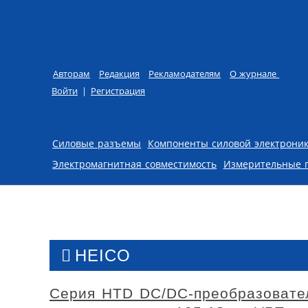
Авторам
Редакция
Рекламодателям
О журнале
Войти
|
Регистрация
Skip to content
Силовые разъемы
Компоненты силовой электрони
Электромагнитная совместимость
Измерительные 
HEICO
Серия HTD DC/DC-преобразовател