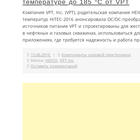
температуре до 185 °C от VPT
Компания VPT, Inc. (VPT), родительская компания H
температур HiTEC-2016 анонсировала DC/DC-преобра
источников питания VPT и спроектированы для жест
в нефтяных и газовых скважинах, использоваться д
приложениях, где требуется надежность и работа пр
15.06.2016
|
Компоненты силовой электроники
Метки:
HEICO
,
VPT Inc
Оставить комментарий