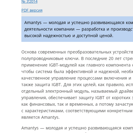
№ 3’2014
PDF версия
Amantys — молодая и успешно развивающаяся ком
деятельности компании — разработка и производс
высокой надежностью и доступной ценой.
Основа современных преобразовательных устройст
полупроводниковые ключи. В последние 20 лет стре
применение IGBT-модулей как главного компонента 
чтобы система была эффективной и надежной, необ
качественное управление процессами включения и 
также защита IGBT. Для этих целей, как правило, ис
отдельный электронный модуль, называемый драйве
управления, обеспечивает защиту IGBT от коротких
как финансовых, так и временных, а потому зачас
с характеристиками, соответствующими конкретны
является Amantys.
Amantys — молодая и успешно развивающаяся компа