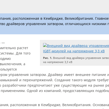
пания, расположенная в Кембридже, Великобритания. Главно
тво драйверов управления затвором, отличающихся низкими 
в —
мительно растет
системы. Для того
Рис. 1.
Внешний вид драйвера управления затво
ходимо
на напряжение 3,3 кВ
выключения, а
пользуется
ром управления затвором. Драйвер имеет внешнее питание и
 замыканий и перенапряжений. Создание такого модуля требует
тую разработчики предпочитают уже существующие на рынке 
м применениям. Одной из компаний, предоставляющих подобн
ния, расположенная в Кембридже, Великобритания. Основана 