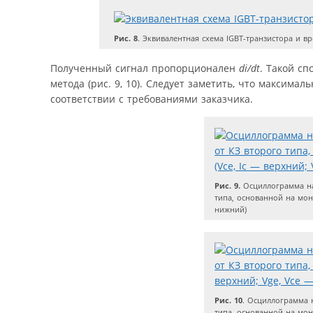
Рис. 8
. Эквивалентная схема IGBT-транзистора и вр
Полученный сигнал пропорционален
di/dt
. Такой сп
метода (рис. 9, 10). Следует заметить, что максим
соответствии с требованиями заказчика.
Рис. 9.
Осциллограмма на
типа, основанной на мон
нижний)
Рис. 10
. Осциллограмма 
типа, основанной на мони