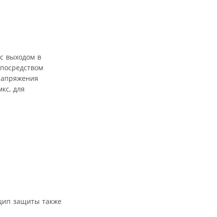
с выходом в
 посредством
напряжения
кс, для
нцип защиты также