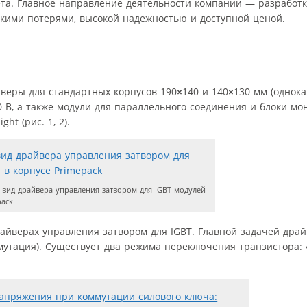
та. Главное направление деятельности компании — разработк
кими потерями, высокой надежностью и доступной ценой.
веры для стандартных корпусов 190
×
140 и 140
×
130 мм (однока
0 В, а также модули для параллельного соединения и блоки мо
ht (рис. 1, 2).
вид драйвера управления затвором для IGBT-модулей
pack
йверах управления затвором для IGBT. Главной задачей драй
утация). Существует два режима переключения транзистора: 