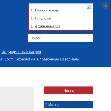
×
×
Свежий номер
Подписка
Архив номеров
Поиск
Индукционный нагрев
ии
Софт
Технологии
Справочные материалы
Метки