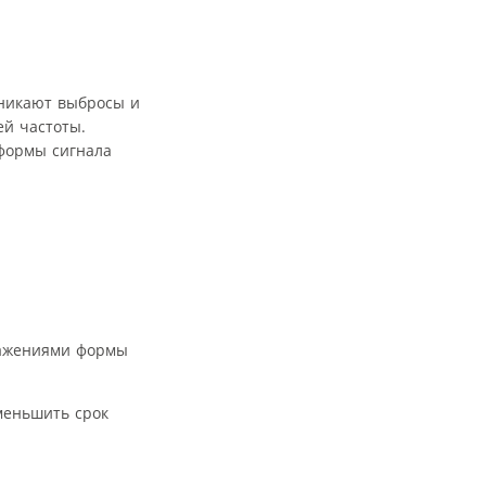
никают выбросы и
ей частоты.
формы сигнала
кажениями формы
меньшить срок