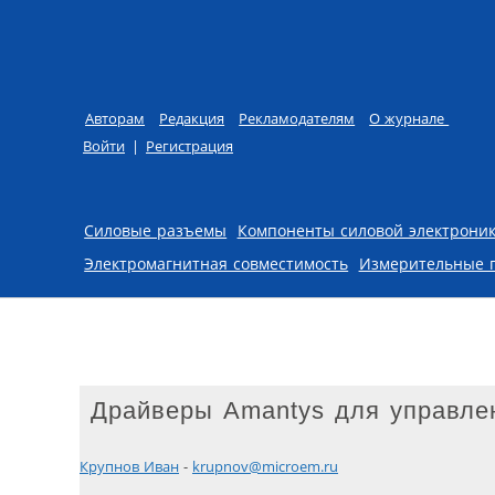
Авторам
Редакция
Рекламодателям
О журнале
Войти
|
Регистрация
Skip to content
Силовые разъемы
Компоненты силовой электрони
Электромагнитная совместимость
Измерительные 
Драйверы Amantys для управле
Крупнов Иван
-
krupnov@microem.ru