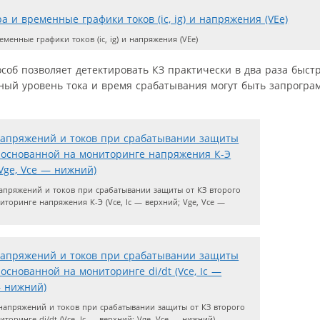
еменные графики токов (ic, ig) и напряжения (VEe)
особ позволяет детектировать КЗ практически в два раза быст
альный уровень тока и время срабатывания могут быть запрогр
пряжений и токов при срабатывании защиты от КЗ второго
иторинге напряжения К-Э (Vce, Ic — верхний; Vge, Vce —
напряжений и токов при срабатывании защиты от КЗ второго
торинге di/dt (Vce, Ic — верхний; Vge, Vce — нижний)