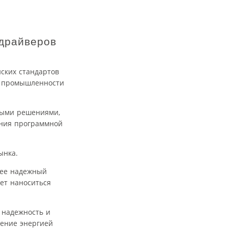
 драйверов
йских стандартов
ля промышленности
ными решениями,
ения программной
ынка.
лее надежный
ет наноситься
 надежность и
ление энергией