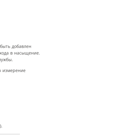
 быть добавлен
хода в насыщение.
лужбы.
 измерение
).