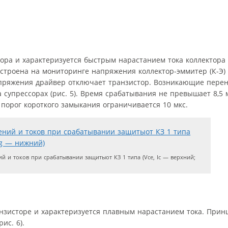
ора и характеризуется быстрым нарастанием тока коллектора 
строена на мониторинге напряжения коллектор-эммитер (К-Э)
апряжения драйвер отключает транзистор. Возникающие пере
супрессорах (рис. 5). Время срабатывания не превышает 8,5 м
порог короткого замыкания ограничивается 10 мкс.
 и токов при срабатывании защитыот КЗ 1 типа (Vce, Ic — верхний;
анзисторе и характеризуется плавным нарастанием тока. При
ис. 6).