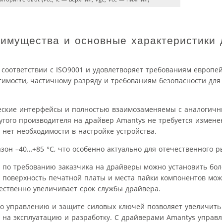
еимущества и основные характеристики
 соответствии с ISO9001 и удовлетворяет требованиям европе
стимости, частичному разряду и требованиям безопасности д
еские интерфейсы и полностью взаимозаменяемы с аналогич
гого производителя на драйвер Amantys не требуется измен
 нет необходимости в настройке устройства.
н –40…+85 °С, что особенно актуально для отечественного р
, по требованию заказчика на драйверы можно установить бо
а поверхность печатной платы и места пайки компонентов мож
ественно увеличивает срок службы драйвера.
о управлению и защите силовых ключей позволяет увеличить
 на эксплуатацию и разработку. С драйверами Amantys управ