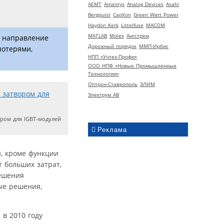
AEMT
Amantys
Analog Devices
Asahi
Bergquist
CapXon
Green Watt Power
Haydon Kerk
Littelfuse
MACOM
MATLAB
Molex
Ангстрем
е направление
Дорожный порядок
ММП-Ирбис
потерями,
НПП «Учтех-Профи»
ООО НПФ «Новые Промышленные
Технологии»
Оптрон-Ставрополь
ЭЛИМ
Электрум АВ
ром для IGBT-модулей
Реклама
, кроме функции
 больших затрат,
решения
ые решения,
в 2010 году