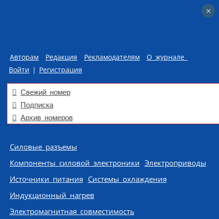
×
×
Авторам
Редакция
Рекламодателям
О журнале
Войти
|
Регистрация
Свежий номер
Подписка
Архив номеров
Skip to content
Силовые разъемы
Компоненты силовой электроники
Электроприводы
Источники питания
Системы охлаждения
Индукционный нагрев
Электромагнитная совместимость