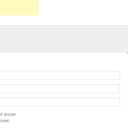
ой форме
форме