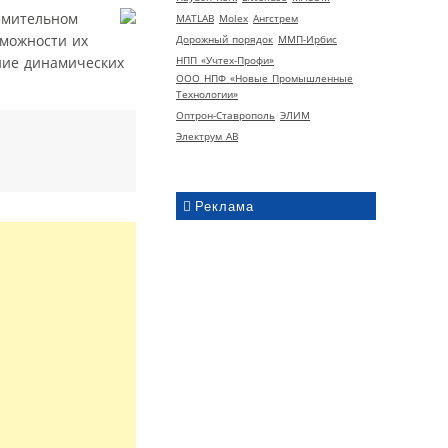
емительном
MATLAB
Molex
Ангстрем
зможности их
Дорожный порядок
ММП-Ирбис
НПП «Учтех-Профи»
ние динамических
ООО НПФ «Новые Промышленные
Технологии»
Оптрон-Ставрополь
ЭЛИМ
Электрум АВ
Реклама