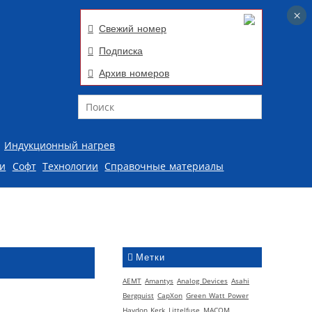
×
×
Свежий номер
Подписка
Архив номеров
Поиск
Индукционный нагрев
ии
Софт
Технологии
Справочные материалы
Метки
AEMT
Amantys
Analog Devices
Asahi
Bergquist
CapXon
Green Watt Power
Haydon Kerk
Littelfuse
MACOM