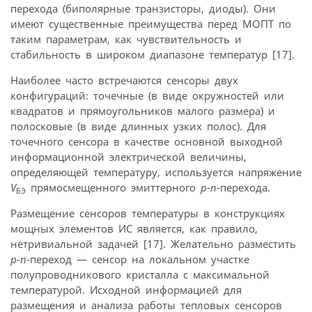
перехода (биполярные транзисторы, диоды). Они
имеют существенные преимущества перед МОПТ по
таким параметрам, как чувствительность и
стабильность в широком диапазоне температур [17].
Наиболее часто встречаются сенсоры двух
конфигураций: точечные (в виде окружностей или
квадратов и прямоугольников малого размера) и
полосковые (в виде длинных узких полос). Для
точечного сенсора в качестве основной выходной
информационной электрической величины,
определяющей температуру, используется напряжение
V
прямо­смещенного эмиттерного
p-n
-перехода.
БЭ
Размещение сенсоров температуры в конструкциях
мощных элементов ИС является, как правило,
нетривиальной задачей [17]. Желательно разместить
p-n
-переход — сенсор на локальном участке
полупроводникового кристалла с максимальной
температурой. Исходной информацией для
размещения и анализа работы тепловых сенсоров