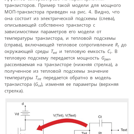
транзисторов. Пример такой модели для мощного
МОП-транзистора приведен на рис. 4. Видно, что
она состоит из электрической подсхемы (слева),
описывающей собственно транзистор с
зависимостями параметров его модели от
температуры транзистора, и тепловой подсхемы
(справа), включающей тепловое сопротивление
R
до
t
окружающей среды
T
и тепловую емкость
С
. В
ext
t
тепловую подсхему передается мощность
G
,
pwr
рассеиваемая на транзисторе (нижняя стрелка), а
полученное из тепловой подсхемы значение
температуры
T
передается обратно в модель
int
транзистора (
G
), изменяя ее параметры (верхняя
ce
стрелка).