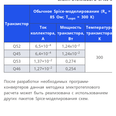
Обычное
Spice
-моделирование (
R
=
н
85 Ом; Т
= 300 К)
корп
Транзистор
Ток
Мощность
Температура
коллектора,
транзистора,
транзистора,
А
Вт
К
–4
–2
Q52
6,5×10
1,24х10
–4
–2
Q45
6,4×10
1,24х10
300
–2
Q53
1,37×10
0,274
–2
Q46
1,27×10
0,254
После разработки необходимых программ-
конвертеров данная методика электро­теплового
расчета может быть реализована с использованием
других пакетов Spice-моделирования схем.