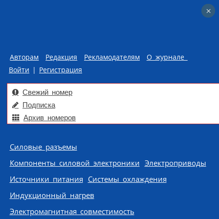
×
×
Авторам
Редакция
Рекламодателям
О журнале
Войти
|
Регистрация
Свежий номер
Подписка
Архив номеров
Skip to content
Силовые разъемы
Компоненты силовой электроники
Электроприводы
Источники питания
Системы охлаждения
Индукционный нагрев
Электромагнитная совместимость