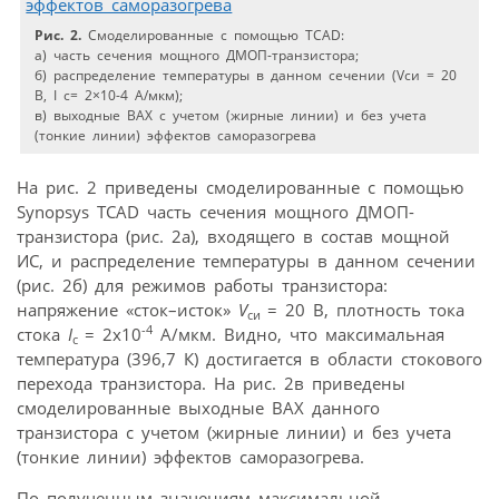
Рис. 2.
Смоделированные с помощью TCAD:
а) часть сечения мощного ДМОП-транзистора;
б) распределение температуры в данном сечении (Vси = 20
В, I с= 2×10-4 A/мкм);
в) выходные ВАХ с учетом (жирные линии) и без учета
(тонкие линии) эффектов саморазогрева
На рис. 2 приведены смоделированные с помощью
Synopsys TCAD часть сечения мощного ДМОП-
транзистора (рис. 2a), входящего в состав мощной
ИС, и распределение температуры в данном сечении
(рис. 2б) для режимов работы транзистора:
напряжение «сток–исток»
V
= 20 В, плотность тока
си
-4
стока
I
= 2х10
A/мкм. Видно, что максимальная
с
температура (396,7 К) достигается в области стокового
перехода транзистора. На рис. 2в приведены
смоделированные выходные ВАХ данного
транзистора с учетом (жирные линии) и без учета
(тонкие линии) эффектов саморазогрева.
По полученным значениям максимальной