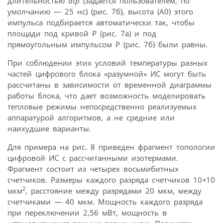
длительностью
dtp
(задается пользователем, по
умолчанию — 25 нс) (рис. 7б), высота (A0) этого
импульса подбирается автоматически так, чтобы
площади под кривой Р (рис. 7а) и под
прямоугольным импульсом Р (рис. 7б) были равны.
При соблюдении этих условий температуры разных
частей цифрового блока «разумной» ИС могут быть
рассчитаны в зависимости от временной диаграммы
работы блока, что дает возможность моделировать
тепловые режимы непосредственно реализуемых
аппаратурой алгоритмов, а не средние или
наихудшие варианты.
Для примера на рис. 8 приведен фрагмент топологии
цифровой ИС с рассчитанными изотермами.
Фрагмент состоит из четырех восьмибитных
счетчиков. Размеры каждого разряда счетчиков 10
×
10
2
мкм
, расстояние между разрядами 20 мкм, между
счетчиками — 40 мкм. Мощность каждого разряда
при переключении 2,56 мВт, мощность в