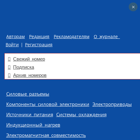
×
×
Авторам
Редакция
Рекламодателям
О журнале
Войти
|
Регистрация
Свежий номер
Подписка
Архив номеров
Skip to content
Силовые разъемы
Компоненты силовой электроники
Электроприводы
Источники питания
Системы охлаждения
Индукционный нагрев
Электромагнитная совместимость