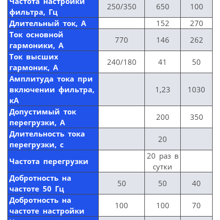
Частота настройки
250/350
650
100
фильтра, Гц
Длительный ток, А
152
270
Ток основной
770
146
262
гармоники, А
Ток высших
240/180
41
50
гармоник, А
Амплитуда тока при
включении фильтра,
1,23
1030
кА
Допустимый ток
200
350
перегрузки, А
Длительность тока
20
перегрузки, с
20 раз в
Частота перегрузки
сутки
Добротность на
50
50
40
частоте 50 Гц
Добротность на
100
100
70
частоте настройки