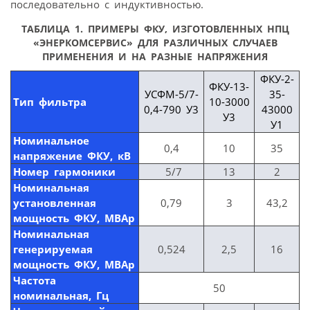
последовательно с индуктивностью.
ТАБЛИЦА 1. ПРИМЕРЫ ФКУ, ИЗГОТОВЛЕННЫХ НПЦ
«ЭНЕРКОМСЕРВИС» ДЛЯ РАЗЛИЧНЫХ СЛУЧАЕВ
ПРИМЕНЕНИЯ И НА РАЗНЫЕ НАПРЯЖЕНИЯ
ФКУ-2-
ФКУ-13-
УСФМ-5/7-
35-
Тип фильтра
10-3000
0,4-790 У3
43000
У3
У1
Номинальное
0,4
10
35
напряжение ФКУ, кВ
Номер гармоники
5/7
13
2
Номинальная
установленная
0,79
3
43,2
мощность ФКУ, МВАр
Номинальная
генерируемая
0,524
2,5
16
мощность ФКУ, МВАр
Частота
50
номинальная, Гц