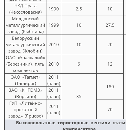
ЧКД-Прага
1990
2,5
10
(Чехословакия)
Молдавский
металлургический
1999
10
27,5
В
завод (Рыбница)
Белорусский
металлургический
2010
10
20
завод (Жлобин)
ОАО «Уралкалий»
(Березники), пять
2010
6
12
комплектов
ОАО «Тагмет»
2011
(Таганрог)
(план)
180
ЗАО «КНПЭМЗ»
2011
(Ворсино)
(план)
35
ГУП «Литейно-
2011
прокатный
70
(план)
завод» (Ярцево)
Высоковольтные тиристорные вентили статиче
компенсатора