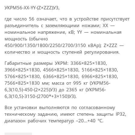
УКРМ56-XX-YY-(Z×ZZZ)У3,
где число 56 означает, что в устройстве присутствует
разъединитель с заземляющими ножами; XX —
номинальное напряжение, кВ; YY — номинальная
мощность (обычно
450/900/1350/1800/2250/2700/3150 кВАр); Z×ZZZ —
количество и мощность ступеней регулирования.
Габаритные размеры УКРМ: 3366×825×1830,
3966×825×1830, 4566×825×1830, 5166×825×1830,
5766×825×1830, 6366×825×1830, 6966×825×1830,
7566×825×1830 мм; масса от 995 кг (УКРМ56-
6,3(10,5)-450-(2×225)У3) до 2365 кг (УКРМ56-
6,3(10,5)-3150-(2700*+3×150)У3).
Все установки выполняются по согласованному
техническому заданию, имеют степень защиты IP32,
диапазон рабочих температур –20…+40 °С.