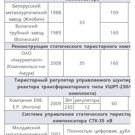
Белорусский
металлургический
1988
109
завод (Жлобин)
33
Волжский
трубный завод
1989
160
(Волжский)
Реконструкция статического тиристорного компе
ОАО
«Амурметалл»
2008
35
160
(Комсомольск-на-
Амуре)
Тиристорный регулятор управляемого шунтир
реактора трансформаторного типа УШРТ-230/60
комплекта)
Компания ENE-
ВН
регулятора
2009
60
E.P. (Ангола)
230
12
Система управления статического тиристорн
компенсатора СТК-35 кВ
Молдавский
Полностью цифровая; дубли
металлургический
2001