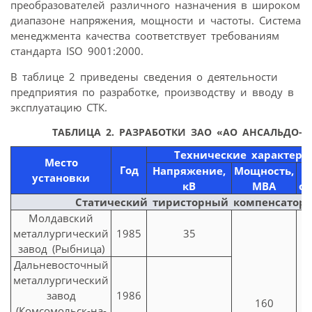
преобразователей различного назначения в широком
диапазоне напряжения, мощности и частоты. Система
менеджмента качества соответствует требованиям
стандарта ISO 9001:2000.
В таблице 2 приведены сведения о деятельности
предприятия по разработке, производству и вводу в
эксплуатацию СТК.
ТАБЛИЦА 2. РАЗРАБОТКИ ЗАО «АО АНСАЛЬДО-В
Технические характери
Место
Год
Напряжение,
Мощность,
установки
кВ
МВА
о
Статический тиристорный компенсатор
Молдавский
металлургический
1985
35
завод (Рыбница)
Дальневосточный
металлургический
завод
1986
160
(Комсомольск-на-