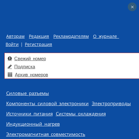
×
×
Авторам
Редакция
Рекламодателям
О журнале
Войти
|
Регистрация
Свежий номер
Подписка
Архив номеров
Skip to content
Силовые разъемы
Компоненты силовой электроники
Электроприводы
Источники питания
Системы охлаждения
Индукционный нагрев
Электромагнитная совместимость