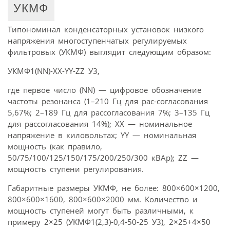
УКМФ
Типономинал конденсаторных установок низкого
напряжения многоступенчатых регулируемых
фильтровых (УКМФ) выглядит следующим образом:
УКМФ1(NN)-XX-YY-ZZ У3,
где первое число (NN) — цифровое обозначение
частоты резонанса (1–210 Гц для рас-согласования
5,67%; 2–189 Гц для рассогласования 7%; 3–135 Гц
для рассогласования 14%); XX — номинальное
напряжение в киловольтах; YY — номинальная
мощность (как правило,
50/75/100/125/150/175/200/250/300 кВАр); ZZ —
мощность ступени регулирования.
Габаритные размеры УКМФ, не более: 800×600×1200,
800×600×1600, 800×600×2000 мм. Количество и
мощность ступеней могут быть различными, к
примеру 2×25 (УКМФ1(2,3)-0,4-50-25 У3), 2×25+4×50