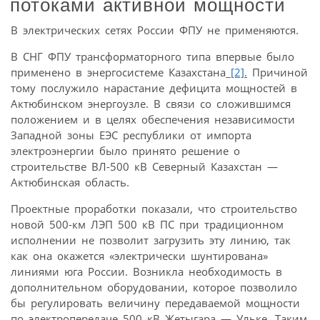
потоками активной мощности
В электрических сетях России ФПУ не применяются.
В СНГ ФПУ трансформаторного типа впервые было
применено в энергосистеме Казахстана
[2].
Причиной
тому послужило нарастание дефицита мощностей в
Актюбинском энергоузле. В связи со сложившимся
положением и в целях обеспечения независимости
Западной зоны ЕЭС республики от импорта
электроэнергии было принято решение о
строительстве ВЛ-500 кВ Северный Казахстан —
Актюбинская область.
Проектные проработки показали, что строительство
новой 500-км ЛЭП 500 кВ ПС при традиционном
исполнении не позволит загрузить эту линию, так
как она окажется «электрически шунтирована»
линиями юга России. Возникла необходимость в
дополнительном оборудовании, которое позволило
бы регулировать величину передаваемой мощности
по электропередаче 500 кВ Жетыгара — Ульке. Таким