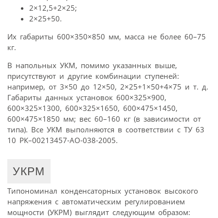
2×12,5+2×25;
2×25+50.
Их габариты 600×350×850 мм, масса не более 60–75
кг.
В напольных УКМ, помимо указанных выше,
присутствуют и другие комбинации ступеней:
например, от 3×50 до 12×50, 2×25+1×50+4×75 и т. д.
Габариты данных установок 600×325×900,
600×325×1300, 600×325×1650, 600×475×1450,
600×475×1850 мм; вес 60–160 кг (в зависимости от
типа). Все УКМ выполняются в соответствии с ТУ 63
10 РК–00213457-АО-038-2005.
УКРМ
Типономинал конденсаторных установок высокого
напряжения с автоматическим регулированием
мощности (УКРМ) выглядит следующим образом: