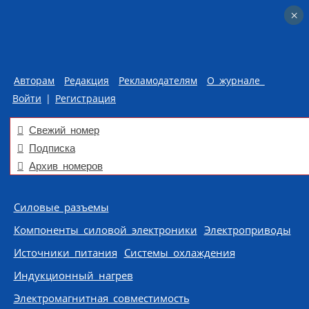
×
×
Авторам
Редакция
Рекламодателям
О журнале
Войти
|
Регистрация
Свежий номер
Подписка
Архив номеров
Skip to content
Силовые разъемы
Компоненты силовой электроники
Электроприводы
Источники питания
Системы охлаждения
Индукционный нагрев
Электромагнитная совместимость