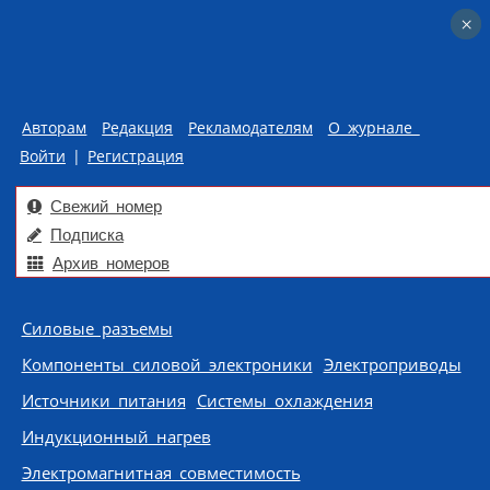
×
×
Авторам
Редакция
Рекламодателям
О журнале
Войти
|
Регистрация
Свежий номер
Подписка
Архив номеров
Skip to content
Силовые разъемы
Компоненты силовой электроники
Электроприводы
Источники питания
Системы охлаждения
Индукционный нагрев
Электромагнитная совместимость