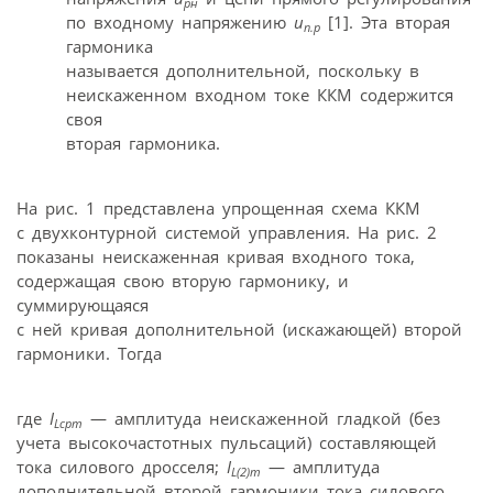
рн
по входному напряжению
u
[1]. Эта вторая
п.р
гармоника
называется дополнительной, поскольку в
неискаженном входном токе ККМ содержится
своя
вторая гармоника.
На рис. 1 представлена упрощенная схема ККМ
с двухконтурной системой управления. На рис. 2
показаны неискаженная кривая входного тока,
содержащая свою вторую гармонику, и
суммирующаяся
с ней кривая дополнительной (искажающей) второй
гармоники. Тогда
где
I
— амплитуда неискаженной гладкой (без
Lсрm
учета высокочастотных пульсаций) составляющей
тока силового дросселя;
I
— амплитуда
L(2)m
дополнительной второй гармоники тока силового