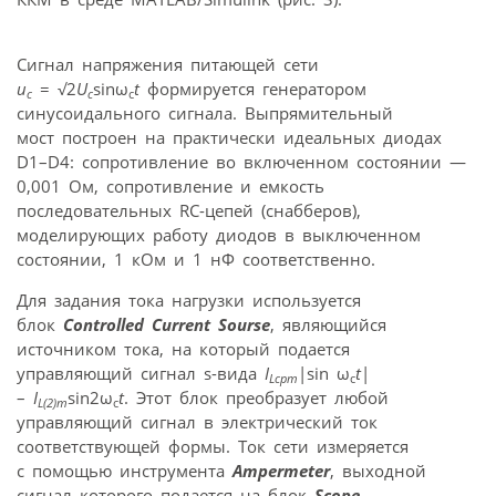
Сигнал напряжения питающей сети
u
= √2
U
sinω
t
формируется генератором
с
с
c
синусоидального сигнала. Выпрямительный
мост построен на практически идеальных диодах
D1–D4: сопротивление во включенном состоянии —
0,001 Ом, сопротивление и емкость
последовательных RC-цепей (снабберов),
моделирующих работу диодов в выключенном
состоянии, 1 кОм и 1 нФ соответственно.
Для задания тока нагрузки используется
блок
Controlled Current Sourse
, являющийся
источником тока, на который подается
управляющий сигнал s-вида
I
|sin ω
t
|
Lсрm
с
–
I
sin2ω
t
. Этот блок преобразует любой
L(2)m
с
управляющий сигнал в электрический ток
соответствующей формы. Ток сети измеряется
с помощью инструмента
Ampermeter
, выходной
сигнал которого подается на блок
Scope
,