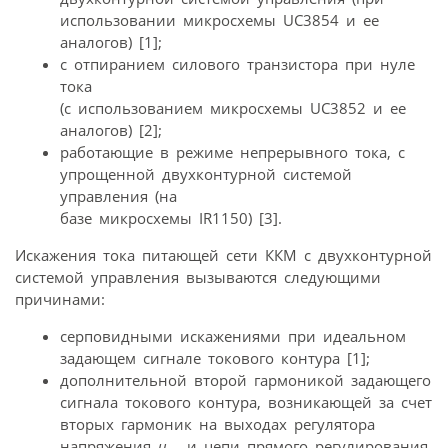
использовании микросхемы UC3854 и ее
аналогов) [1];
с отпиранием силового транзистора при нуле
тока
(с использованием микросхемы UC3852 и ее
аналогов) [2];
работающие в режиме непрерывного тока, с
упрощенной двухконтурной системой
управления (на
базе микросхемы IR1150) [3].
Искажения тока питающей сети ККМ с двухконтурной
системой управления вызываются следующими
причинами:
серповидными искажениями при идеальном
задающем сигнале токового контура [1];
дополнительной второй гармоникой задающего
сигнала токового контура, возникающей за счет
вторых гармоник на выходах регулятора
напряжения
u
и цепи прямого регулирования