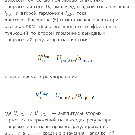
напряжения сети
U
, амплитуд гладкой составляющей
с
I
и второй гармоники
I
тока
Lсрm
L(2)m
дросселя. Равенство (5) можно использовать при
расчетах ККМ. Для этого вводятся коэффициенты
пульсаций по второй гармонике выходных
напряжений регулятора напряжения
и цепи прямого регулирования
где
U
и
U
— амплитуды вторых
рн(2)m
п.р(2)m
гармоник напряжений на выходах регулятора
напряжения и цепи прямого регулирования;
u
и
u
— средние значения напряжений
рн.ср
п.р.ср