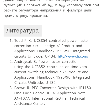
пульсаций напряжений
u
и
u
используются при
рн
п.р
расчете регулятора напряжения и фильтра цепи
прямого регулирования.
Литература
Todd P. C. UC3854 controlled power factor
correction circuit design // Product аnd
Applications. Handbook 1995/96. Integrated
circuits Unitrode. U-134.
http//www.ti.com/
Andreycak B. Power factor correction
using the UC3852 controlled on-time zero
current switching technique // Product and
Applications. Handbook 1995/96. Integrated
Circuits Unitrode. U-132.
Brown R. PFC Converter Design with IR1150
One Cycle Control IC. // Application Note
AN-1077. International Rectifier Technical
Assistance Center.