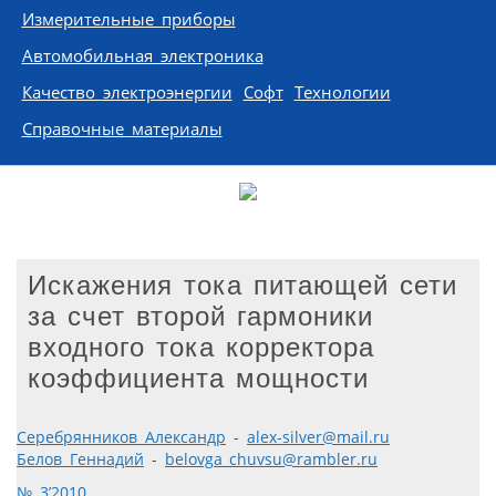
Измерительные приборы
Автомобильная электроника
Качество электроэнергии
Софт
Технологии
Справочные материалы
Искажения тока питающей сети
за счет второй гармоники
входного тока корректора
коэффициента мощности
Серебрянников Александр
-
alex-silver@mail.ru
Белов Геннадий
-
belovga_chuvsu@rambler.ru
№ 3’2010