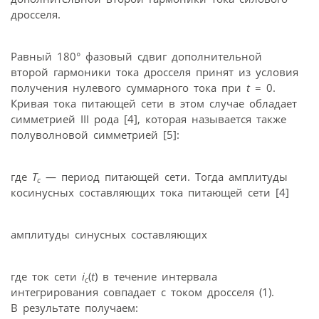
дросселя.
Равный 180° фазовый сдвиг дополнительной
второй гармоники тока дросселя принят из условия
получения нулевого суммарного тока при
t
= 0.
Кривая тока питающей сети в этом случае обладает
симметрией III рода [4], которая называется также
полуволновой симметрией [5]:
где
T
— период питающей сети. Тогда амплитуды
с
косинусных составляющих тока питающей сети [4]
амплитуды синусных составляющих
где ток сети
i
(
t
) в течение интервала
с
интегрирования совпадает с током дросселя (1).
В результате получаем: