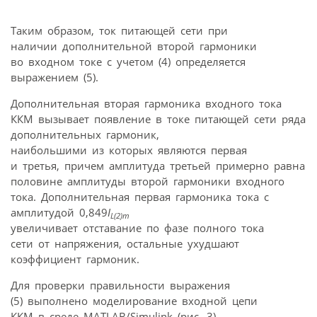
Таким образом, ток питающей сети при
наличии дополнительной второй гармоники
во входном токе с учетом (4) определяется
выражением (5).
Дополнительная вторая гармоника входного тока
ККМ вызывает появление в токе питающей сети ряда
дополнительных гармоник,
наибольшими из которых являются первая
и третья, причем амплитуда третьей примерно равна
половине амплитуды второй гармоники входного
тока. Дополнительная первая гармоника тока с
амплитудой 0,849
I
L(2)m
увеличивает отставание по фазе полного тока
сети от напряжения, остальные ухудшают
коэффициент гармоник.
Для проверки правильности выражения
(5) выполнено моделирование входной цепи
ККМ в среде MATLAB/Simulink (рис. 3).