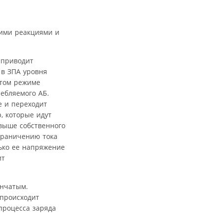
ими реакциями и
 приводит
 в ЗПА уровня
этом режиме
ебляемого АБ.
е и переходит
, которые идут
выше собственного
ограничению тока
лько ее напряжение
ит
енчатым.
 происходит
процесса заряда