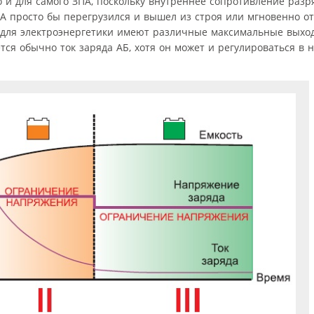
о и для самого ЗПА, поскольку внутреннее сопротивление раз
А просто бы перегрузился и вышел из строя или мгновенно о
для электроэнергетики имеют различные максимальные выход
тся обычно ток заряда АБ, хотя он может и регулироваться в 