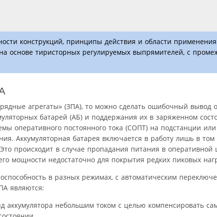
нности конструкций, принципы действия и области применен
 на основе тиристорных регулируемых выпрямителей, с пром
А
рядные агрегаты» (ЗПА), то можно сделать ошибочный вывод о 
муляторных батарей (АБ) и поддержания их в заряженном состо
мы оперативного постоянного тока (СОПТ) на подстанции или
ия. Аккумуляторная батарея включается в работу лишь в том 
 Это происходит в случае пропадания питания в оперативной
 его мощности недостаточно для покрытия редких пиковых наг
тоспособность в разных режимах, с автоматическим переключ
ПА являются:
ряд аккумулятора небольшим током с целью компенсировать са
состоянии.