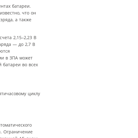
нтах батареи.
известно, что он
зряда, а также
чета 2,15–2,23 В
аряда — до 2,7 В
аются
ми в ЗПА может
 батареи во всех
ятичасовому циклу
втоматического
я. Ограничение