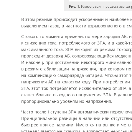
Рис. 1.
Иллюстрация процесса заряда 
В этом режиме происходит ускоренный и наиболее
выделением газов, в частности взрывоопасного в см
С какого-то момента времени, по мере зарядки АБ,
к снижению тока, потребляемого от ЗПА, и в какой-
максимального тока. ЗПА выходит из режима токоо
происходит дозаряд АБ, сопровождающийся медленн
И наконец, при достижении некоторого минимально
в режим стабилизации напряжения, при котором пот
на компенсацию саморазряда батареи. Чтобы этот 
напряжения АБ на холостом ходу. При потреблении 
ЗПА, этот ток потребляется исключительно от ЗПА, а
станет больше выходного напряжения ЗПА. В дальн
пропорционально уровням их напряжения.
Часто после I ступени ЗПА автоматически переключа
Принципиальной разницы в наличии или отсутствии 
быстрее при ее наличии. Имеются на рынке и четыр
устанавливается не скачком, а возрастает небольш