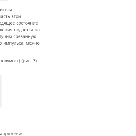
мителя
асть этой
водящее состояние
ления подается на
олучим срезанную
о импульса, можно
лумост) (рис. 3)
напряжения