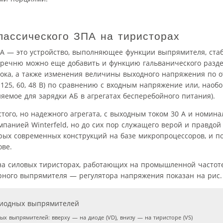
лассического ЗПА на тиристорах
А — это устройство, выполняющее функции выпрямителя, стаб
перечню можно еще добавить и функцию гальванического разд
тока, а также изменения величины выходного напряжения по 
125, 60, 48 В) по сравнению с входным напряжение или, наоб
яемое для зарядки АБ в агрегатах бесперебойного питания).
того, но надежного агрегата, с выходным током 30 А и номин
омпанией Winterfeld, но до сих пор служащего верой и правдой
орых современных конструкций на базе микропроцессоров, и п
ове.
а силовых тиристорах, работающих на промышленной частот
рного выпрямителя — регулятора напряжения показан на рис. 
 выпрямителей: вверху — на диоде (VD), внизу — на тиристоре (VS)