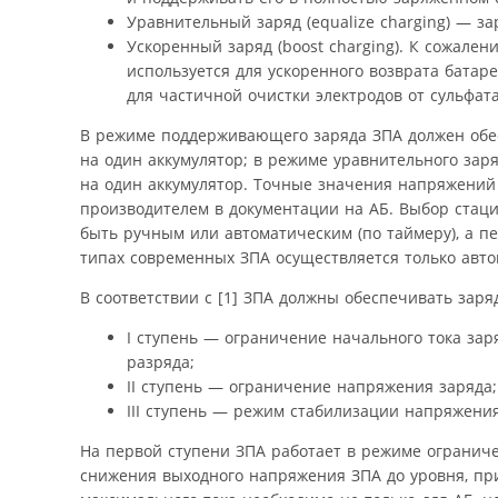
Уравнительный заряд (equalize charging) — з
Ускоренный заряд (boost charging). К сожален
используется для ускоренного возврата батар
для частичной очистки электродов от сульфат
В режиме поддерживающего заряда ЗПА должен обес
на один аккумулятор; в режиме уравнительного заряд
на один аккумулятор. Точные значения напряжений 
производителем в документации на АБ. Выбор стац
быть ручным или автоматическим (по таймеру), а п
типах современных ЗПА осуществляется только авто
В соответствии с [1] ЗПА должны обеспечивать зар
I ступень — ограничение начального тока заря
разряда;
II ступень — ограничение напряжения заряда;
III ступень — режим стабилизации напряжения
На первой ступени ЗПА работает в режиме ограничен
снижения выходного напряжения ЗПА до уровня, пр