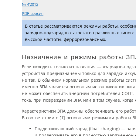
№ 4’2012
PDF версия
В статье рассматриваются режимы работы, особе
зарядно-подзарядных агрегатов различных типов:
высокой частоты, феррорезонансных.
Назначение и режимы работы ЗП
Если исходить только из названия — «зарядно-подза
устройства предназначены только для зарядки акку
не так. В обычном нормальном режиме работы систе
именно ЗПА является основным источником их питан
не может обеспечить энергией потребителей СОПТ.
тока, при повреждении ЗПА или в том случае, когда
Характеристики ЗПА должны обеспечивать его рабо
В соответствии с [1] основными режимами работы З
Поддерживающий заряд (float charging) — за
и поддерживать его в полностью заряженном 