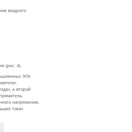
ния входного
 (рис. 4).
мышленных ЗПА
ямители-
зда», а второй
ыпрямитель-
нного напряжения,
ьших токах