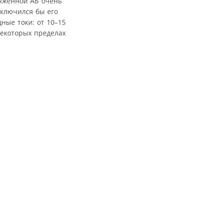
ряженной АБ очень
тключился бы его
ные токи: от 10–15
некоторых пределах