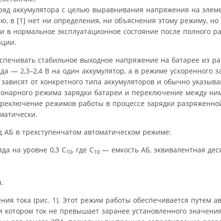
аряд аккумулятора с целью выравнивания напряжения на элеме
ию, в [1] нет ни определения, ни объяснения этому режиму, но 
еи в нормальное эксплуатационное состояние после полного ра
ации.
печивать стабильное выходное напряжение на батарее из рас
а — 2,3–2,4 В на один аккумулятор, а в режиме ускоренного з
зависят от конкретного типа аккумуляторов и обычно указыв
ионарного режима зарядки батареи и переключение между ни
ереключение режимов работы в процессе зарядки разряженной
матически.
яд АБ в трехступенчатом автоматическом режиме:
да на уровне 0,3 С
, где С
— емкость АБ, эквивалентная дес
10
10
.
ия тока (рис. 1). Этот режим работы обеспечивается путем а
и котором ток не превышает заранее установленного значени