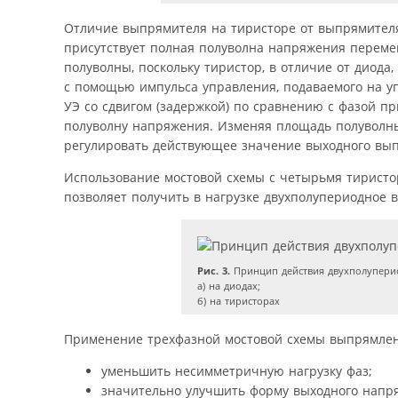
Отличие выпрямителя на тиристоре от выпрямителя
присутствует полная полуволна напряжения перемен
полуволны, поскольку тиристор, в отличие от диода,
с помощью импульса управления, подаваемого на уп
УЭ со сдвигом (задержкой) по сравнению с фазой п
полуволну напряжения. Изменяя площадь полуволн
регулировать действующее значение выходного вы
Использование мостовой схемы с четырьмя тиристор
позволяет получить в нагрузке двухполупериодное
Рис. 3.
Принцип действия двухполупери
а) на диодах;
б) на тиристорах
Применение трехфазной мостовой схемы выпрямления
уменьшить несимметричную нагрузку фаз;
значительно улучшить форму выходного напр