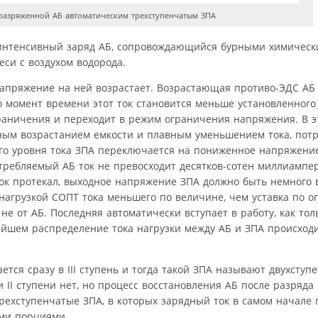
разряженной АБ автоматическим трехступенчатым ЗПА
 интенсивный заряд АБ, сопровождающийся бурными химическ
еси с воздухом водорода.
 напряжение на ней возрастает. Возрастающая противо-ЭДС АБ
то момент времени этот ток становится меньше установленного
граничения и переходит в режим ограничения напряжения. В 
ым возрастанием емкости и плавным уменьшением тока, потр
го уровня тока ЗПА переключается на пониженное напряжени
ребляемый АБ ток не превосходит десятков-сотен миллиампер
ток протекал, выходное напряжение ЗПА должно быть немного 
нагрузкой СОПТ тока меньшего по величине, чем уставка по 
 не от АБ. Последняя автоматически вступает в работу, как то
ейшем распределение тока нагрузки между АБ и ЗПА происход
ется сразу в III ступень и тогда такой ЗПА называют двухступ
II ступени нет, но процесс восстановления АБ после разряда
ехступенчатые ЗПА, в которых зарядный ток в самом начале 
ими порциями.