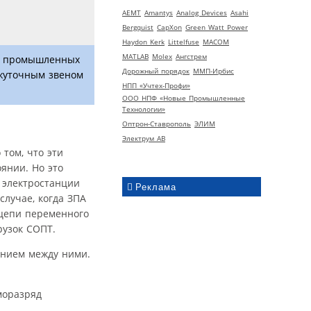
AEMT
Amantys
Analog Devices
Asahi
Bergquist
CapXon
Green Watt Power
Haydon Kerk
Littelfuse
MACOM
MATLAB
Molex
Ангстрем
ия промышленных
Дорожный порядок
ММП-Ирбис
ежуточным звеном
НПП «Учтех-Профи»
ООО НПФ «Новые Промышленные
Технологии»
Оптрон-Ставрополь
ЭЛИМ
Электрум АВ
том, что эти
янии. Но это
 электростанции
Реклама
случае, когда ЗПА
 цепи переменного
рузок СОПТ.
ением между ними.
моразряд