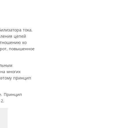
илизатора тока,
еления цепей
отношению ко
орот, повышенное
альным
 на многих
оэтому принцип
е. Принцип
2.