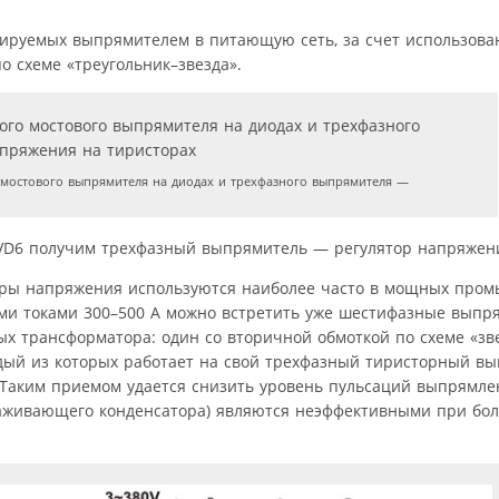
рируемых выпрямителем в питающую сеть, за счет использова
 схеме «треугольник–звезда».
мостового выпрямителя на диодах и трехфазного выпрямителя —
VD6 получим трехфазный выпрямитель — регулятор напряжения
оры напряжения используются наиболее часто в мощных про
дными токами 300–500 А можно встретить уже шестифазные выпр
х трансформатора: один со вторичной обмоткой по схеме «зве
ждый из которых работает на свой трехфазный тиристорный в
 Таким приемом удается снизить уровень пульсаций выпрямле
лаживающего конденсатора) являются неэффективными при бол