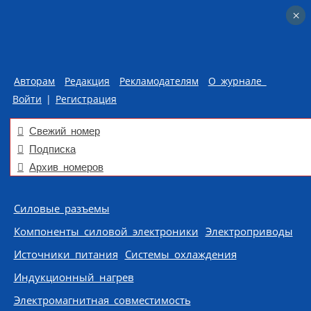
×
×
Авторам
Редакция
Рекламодателям
О журнале
Войти
|
Регистрация
Свежий номер
Подписка
Архив номеров
Skip to content
Силовые разъемы
Компоненты силовой электроники
Электроприводы
Источники питания
Системы охлаждения
Индукционный нагрев
Электромагнитная совместимость