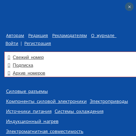
×
×
Авторам
Редакция
Рекламодателям
О журнале
Войти
|
Регистрация
Свежий номер
Подписка
Архив номеров
Skip to content
Силовые разъемы
Компоненты силовой электроники
Электроприводы
Источники питания
Системы охлаждения
Индукционный нагрев
Электромагнитная совместимость