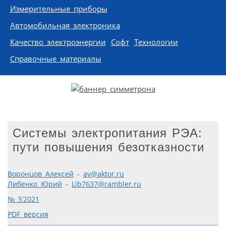
Измерительные приборы
Автомобильная электроника
Качество электроэнергии
Софт
Технологии
Справочные материалы
Системы электропитания РЭА:
пути повышения безотказности
Воронцов Алексей
-
av@aktor.ru
Либенко Юрий
-
Lib7637@rambler.ru
№ 5’2021
PDF версия