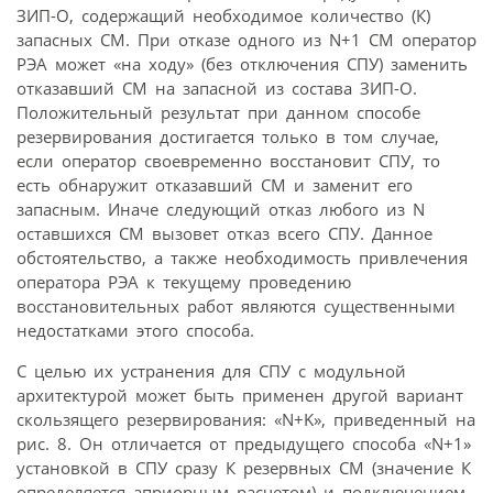
ЗИП-О, содержащий необходимое количество (К)
запасных СМ. При отказе одного из N+1 СМ оператор
РЭА может «на ходу» (без отключения СПУ) заменить
отказавший СМ на запасной из состава ЗИП-О.
Положительный результат при данном способе
резервирования достигается только в том случае,
если оператор своевременно восстановит СПУ, то
есть обнаружит отказавший СМ и заменит его
запасным. Иначе следующий отказ любого из N
оставшихся СМ вызовет отказ всего СПУ. Данное
обстоятельство, а также необходимость привлечения
оператора РЭА к текущему проведению
восстановительных работ являются существенными
недостатками этого способа.
С целью их устранения для СПУ с модульной
архитектурой может быть применен другой вариант
скользящего резервирования: «N+K», приведенный на
рис. 8. Он отличается от предыду­щего способа «N+1»
установкой в СПУ сразу К резервных СМ (значение К
определяется априорным расчетом) и подключением