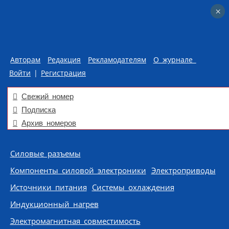
×
×
Авторам
Редакция
Рекламодателям
О журнале
Войти
|
Регистрация
Свежий номер
Подписка
Архив номеров
Skip to content
Силовые разъемы
Компоненты силовой электроники
Электроприводы
Источники питания
Системы охлаждения
Индукционный нагрев
Электромагнитная совместимость