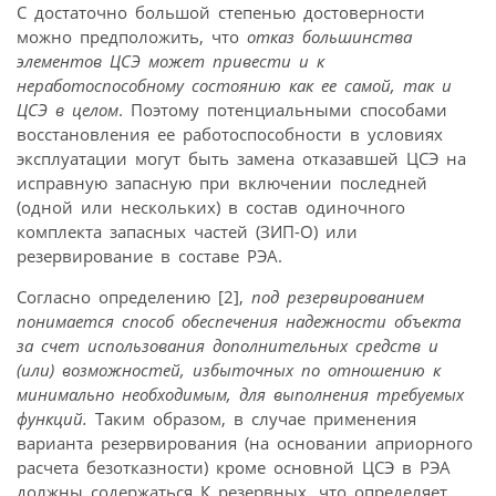
С достаточно большой степенью достоверности
можно предположить, что
отказ большинства
элементов ЦСЭ может привести и к
неработоспособному состоянию как ее самой, так и
ЦСЭ в целом
. Поэтому потенциальными способами
восстановления ее работоспособности в условиях
эксплуатации могут быть замена отказавшей ЦСЭ на
исправную запасную при включении последней
(одной или нескольких) в состав одиночного
комплекта запасных частей (ЗИП-О) или
резервирование в составе РЭА.
Согласно определению [2],
под резервированием
понимается способ обеспечения надежности объекта
за счет использования дополнительных средств и
(или) возможностей, избыточных по отношению к
минимально необходимым, для выполнения требуемых
функций.
Таким образом, в случае применения
варианта резервирования (на основании априорного
расчета безотказности) кроме основной ЦСЭ в РЭА
должны содержаться К резервных, что определяет