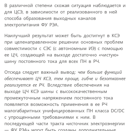
В различной степени схожая ситуация наблюдается и
для ЦСЭ, в зависимости от реализованного в ней
способа образования выходных каналов
электропитания ФУ РЭА.
Наилучший результат может быть достигнут в КСЭ
при целенаправленном решении основных проблем
совместимости с СЭС (с автономным ИЭ) с помощью
ее ЦЧ, создающей на выходе достаточно «чистую»
шину постоянного тока для всех ПН в РЧ.
Отсюда следует важный вывод:
чем больше функций
обеспечивает ЦЧ КСЭ, тем проще, гибче и безотказнее
реализуется ее РЧ.
Вследствие обеспечения на
выходе ЦЧ КСЭ шины с высококачественным
промежуточным напряжением постоянного тока
появляется возможность применения в ее РЧ
малогабаритных унифицированных ПН класса DC/DC
с упрощенными требованиями к ним. В
последующей части тракта «источник электроэнергии
— ФУ РЭА» могут быть созданы дополнительные