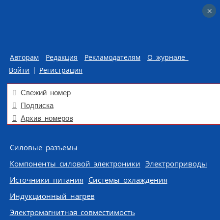
×
×
Авторам
Редакция
Рекламодателям
О журнале
Войти
|
Регистрация
Свежий номер
Подписка
Архив номеров
Skip to content
Силовые разъемы
Компоненты силовой электроники
Электроприводы
Источники питания
Системы охлаждения
Индукционный нагрев
Электромагнитная совместимость