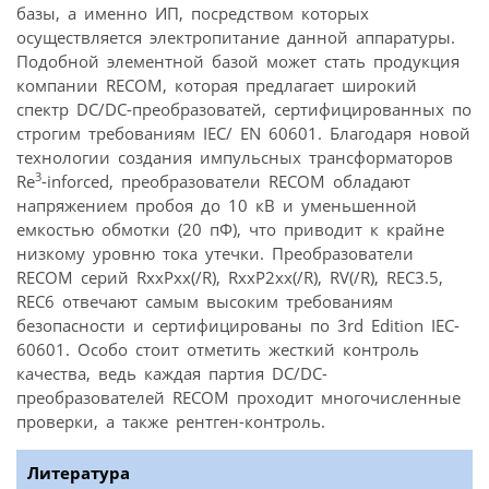
базы, а именно ИП, посредством которых
осуществляется электропитание данной аппаратуры.
Подобной элементной базой может стать продукция
компании RECOM, которая предлагает широкий
спектр DC/DC-преобразоватей, сертифицированных по
строгим требованиям IEC/ EN 60601. Благодаря новой
технологии создания импульсных трансформаторов
3
Re
-inforced, преобразователи RECOM обладают
напряжением пробоя до 10 кВ и уменьшенной
емкостью обмотки (20 пФ), что приводит к крайне
низкому уровню тока утечки. Преобразователи
RECOM серий RxxPxx(/R), RxxP2xx(/R), RV(/R), REC3.5,
REC6 отвечают самым высоким требованиям
безопасности и сертифицированы по 3rd Edition IEC-
60601. Особо стоит отметить жесткий контроль
качества, ведь каждая партия DC/DC-
преобразователей RECOM проходит многочисленные
проверки, а также рентген-контроль.
Литература