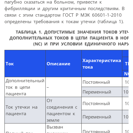
пагубно сказаться на больном, привести к
фибрилляции и другим критичным последствиям. В
связи с этим стандартом ГОСТ Р МЭК 60601-1-2010
определены требования к токам утечки (таблица 1).
ТАБЛИЦА 1. ДОПУСТИМЫЕ ЗНАЧЕНИЯ ТОКОВ УТЕЧ
ДОПОЛНИТЕЛЬНЫХ ТОКОВ В ЦЕПИ ПАЦИЕНТА В НОР
(NC) И ПРИ УСЛОВИИ ЕДИНИЧНОГО НАРУШ
Характеристика
Ток
Описание
ТИ
тока
NC
Дополнительный
Постоянный
10
ток в цепи
–
Переменный
100
пациента
От
Постоянный
10
Ток утечки на
соединения с
пациента
пациентом к
Переменный
100
земле
Вызван
Постоянный
10