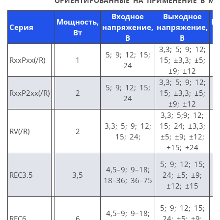
ОРИЕНТИРОВАННЫЕ НА ПРИМЕНЕНИЕ В МЕ
Входное
Выходное
Мощность,
Н
Серия
напряжение,
напряжение,
Вт
п
В
В
3,3; 5; 9; 12;
5; 9; 12; 15;
RxxPxx(/R)
1
15; ±3,3; ±5;
24
±9; ±12
3,3; 5; 9; 12;
5; 9; 12; 15;
RxxP2xx(/R)
2
15; ±3,3; ±5;
24
±9; ±12
3,3; 5;9; 12;
3,3; 5; 9; 12;
15; 24; ±3,3;
RV(/R)
2
15; 24;
±5; ±9; ±12;
±15; ±24
5; 9; 12; 15;
4,5–9; 9–18;
REC3.5
3,5
24; ±5; ±9;
18–36; 36–75
±12; ±15
5; 9; 12; 15;
4,5–9; 9–18;
REC6
6
24; ±5; ±9;