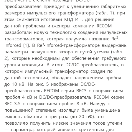
преобразователя приводит к увеличению габаритных
размеров импульсного трансформатора (табл. 1), при
этом снижается итоговый КПД ИП. Для решения
данной проблемы инженеры компании RECOM
разработали новую технологию создания импульсных
3
трансформаторов, которая получила название Re
-
3
inforced [1]. В Re
-inforced-трансформаторе выдержаны
параметры воздушного зазора и путей утечки (табл.
2), которые необходимы для обеспечения требуемого
уровня изоляции. В итоге DC/DC-преобразователь, в
котором импульсный трансформатор создан по
данной технологии, обладает напряжением пробоя
до 10 кВ. На рис. 5 изображены DC/DC-
преобразователь RECOM серии REC3 c напряжением
пробоя 4 кВ и DC/DC-преобразователь RECOM серии
REC 3.5 c напряжением пробоя 8 кВ. Наряду с
повышенной степенью изоляции была уменьшена
емкость обмотки в три раза (до 20 пФ), это
позволило получить низкие значения токов утечки
— параметра, который является критичным для