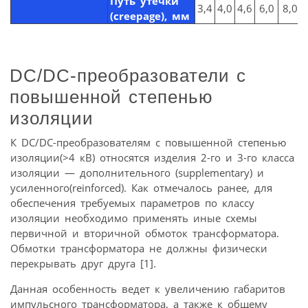
Путь утечки
3,4
4,0
4,6
6,0
8,0
(сreepage), мм
DC/DC-преобразователи с
повышенной степенью
изоляции
К DC/DC-преобразователям с повышенной степенью
изоляции(>4 кВ) относятся изделия 2-го и 3-го класса
изоляции — дополнительного (supplementary) и
усиленного(reinforced). Как отмечалось ранее, для
обеспечения требуемых параметров по классу
изоляции необходимо применять иные схемы
первичной и вторичной обмоток трансформатора.
Обмотки трансформатора не должны физически
перекрывать друг друга [1].
Данная особенность ведет к увеличению габаритов
импульсного трансформатора, а также к общему