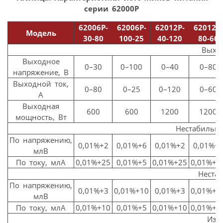
серии 62000P
62006P-
62006P-
62012P-
62012P-
Модель
30-80
100-25
40-120
80-60
Выхо
Выходное
0–30
0–100
0–40
0–80
напряжение, В
Выходной ток,
0–80
0–25
0–120
0–60
А
Выходная
600
600
1200
1200
мощность, Вт
Нестабильн
По напряжению,
0,01%+2
0,01%+6
0,01%+2
0,01%+
млВ
По току, млА
0,01%+25
0,01%+5
0,01%+25
0,01%+1
Нестаб
По напряжению,
0,01%+3
0,01%+10
0,01%+3
0,01%+1
млВ
По току, млА
0,01%+10
0,01%+5
0,01%+10
0,01%+2
Изм