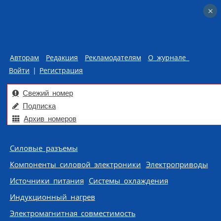
×
×
Авторам
Редакция
Рекламодателям
О журнале
Войти
|
Регистрация
Свежий номер
Подписка
Архив номеров
Skip to content
Силовые разъемы
Компоненты силовой электроники
Электроприводы
Источники питания
Системы охлаждения
Индукционный нагрев
Электромагнитная совместимость