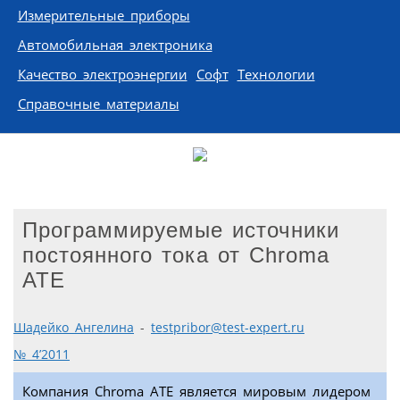
Измерительные приборы
Автомобильная электроника
Качество электроэнергии
Софт
Технологии
Справочные материалы
Программируемые источники
постоянного тока от Chroma
ATE
Шадейко Ангелина
-
testpribor@test-expert.ru
№ 4’2011
Компания Chroma ATE является мировым лидером