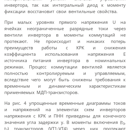
инвертора, так как интегральный диод к моменту
фиксации восстановит свои вентильные свойства.
При малых уровнях прямого напряжения U на
ячейках неограниченные разрядные токи через
вентили инвертора в моменты коммутаций не
протекают. Не происходит и никаких потерь
преимуществ работы с КРК и снижения
коэффициента использования напряжения Е
источника питания инвертора в номинальных
режимах. Процесс коммутации вентилей является
полностью контролируемым и управляемым,
вследствие чего могут быть снижены требования к
временным и динамическим характеристикам
применяемых МДП-транзисторов.
На рис. 4 упрощенные временные диаграммы токов
и напряжений на элементах схем инверторов
напряжения с КРК и ПНН приведены для конечного
значения угла задержки у. В моменты включения (t
,
3
t
) транзисторов (VT1-VT4) через них протекают
7