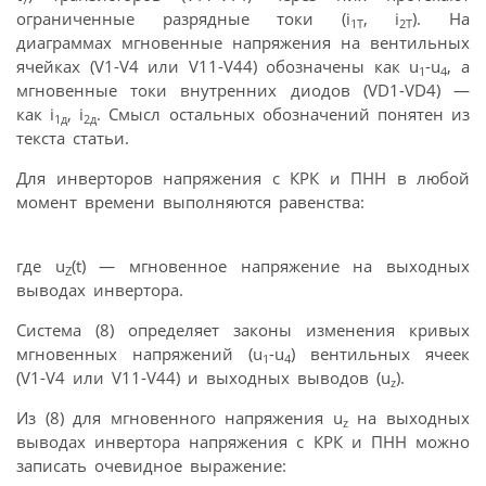
ограниченные разрядные токи (i
, i
). На
1T
2T
диаграммах мгновенные напряжения на вентильных
ячейках (V1-V4 или V11-V44) обозначены как u
-u
, а
1
4
мгновенные токи внутренних диодов (VD1-VD4) —
как i
, i
. Смысл остальных обозначений понятен из
1д
2д
текста статьи.
Для инверторов напряжения с КРК и ПНН в любой
момент времени выполняются равенства:
где u
(t) — мгновенное напряжение на выходных
Z
выводах инвертора.
Система (8) определяет законы изменения кривых
мгновенных напряжений (u
-u
) вентильных ячеек
1
4
(V1-V4 или V11-V44) и выходных выводов (u
).
z
Из (8) для мгновенного напряжения u
на выходных
z
выводах инвертора напряжения с КРК и ПНН можно
записать очевидное выражение: