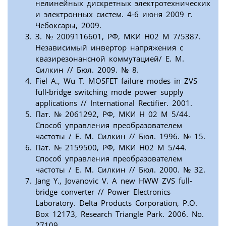
нелинейных дискретных электротехнических
и электронных систем. 4-6 июня 2009 г.
Чебоксары, 2009.
З. № 2009116601, РФ, МКИ Н02 М 7/5387.
Независимый инвертор напряжения с
квазирезонансной коммутацией/ Е. М.
Силкин // Бюл. 2009. № 8.
Fiel A., Wu T. MOSFET failure modes in ZVS
full-bridge switching mode power supply
applications // International Rectifier. 2001.
Пат. № 2061292, РФ, МКИ Н 02 М 5/44.
Способ управления преобразователем
частоты / Е. М. Силкин // Бюл. 1996. № 15.
Пат. № 2159500, РФ, МКИ Н02 М 5/44.
Способ управления преобразователем
частоты / Е. М. Силкин // Бюл. 2000. № 32.
Jang Y., Jovanovic V. A new HWW ZVS full-
bridge converter // Power Electronics
Laboratory. Delta Products Corporation, Р.О.
Вox 12173, Research Triangle Park. 2006. No.
27109.