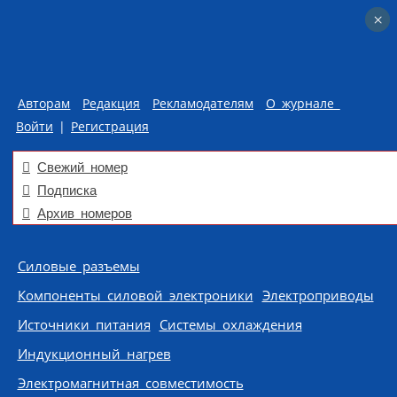
×
×
Авторам
Редакция
Рекламодателям
О журнале
Войти
|
Регистрация
Свежий номер
Подписка
Архив номеров
Skip to content
Силовые разъемы
Компоненты силовой электроники
Электроприводы
Источники питания
Системы охлаждения
Индукционный нагрев
Электромагнитная совместимость