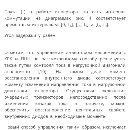
Пауза (τ) в работе инвертора, то есть интервал
коммутации на диаграммах рис. 4 соответствует
временным интервалам: [0, t
], [t
, t
] и [t
, t
].
1
4
5
8
9
Угол задержки у равен:
Отметим, что управление инвертором напряжения с
КРК и ПНН по рассмотренному способу реализуется
также путем контроля тока в нагрузочной диагонали
аналогично [10]. На самом деле момент
восстановления внутреннего диода соответствует
моменту изменения направления тока в нагрузочной
диагонали инвертора. Осуществляя включение
очередных транзисторов непосредственно после
изменения «знака» тока в нагрузке, можно
обеспечить восстановление вентильных свойств
внутренних диодов в необходимые моменты.
Новый способ управления, таким образом, исключает