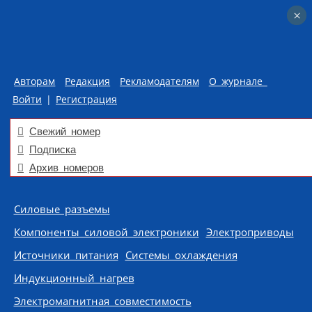
×
×
Авторам
Редакция
Рекламодателям
О журнале
Войти
|
Регистрация
Свежий номер
Подписка
Архив номеров
Skip to content
Силовые разъемы
Компоненты силовой электроники
Электроприводы
Источники питания
Системы охлаждения
Индукционный нагрев
Электромагнитная совместимость