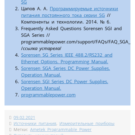
SG
Цапов А. А.
Программируемые источники
питания постоянного тока серии SG
//
Компоненты и технологии. 2014. № 6.
Frequently Asked Questions Sorensen SGI and
SGA Series //
programmablepower.com/support/FAQs/FAQ_SGA_SG
/
ссылка устарела
/
Sorensen SG Series IEEE 488.2/RS232 and
Ethernet Options. Programming Manual.
Sorensen SGA Series DC Power Supplies.
Operation Manual.
Sorensen SGI Series DC Power Supplies.
Operation Manual.
programmablepower.com
09.02.2021
Источники питания
,
Измерительные приборы
Метки:
Ametek Programmable Power