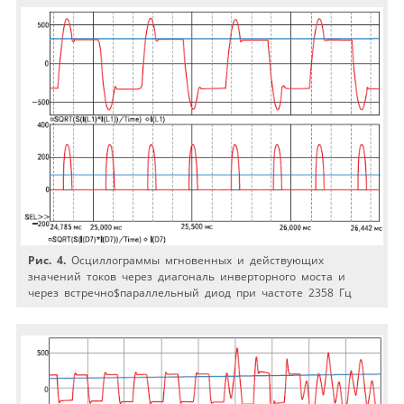
Рис. 4.
Осциллограммы мгновенных и действующих
значений токов через диагональ инверторного моста и
через встречно$параллельный диод при частоте 2358 Гц