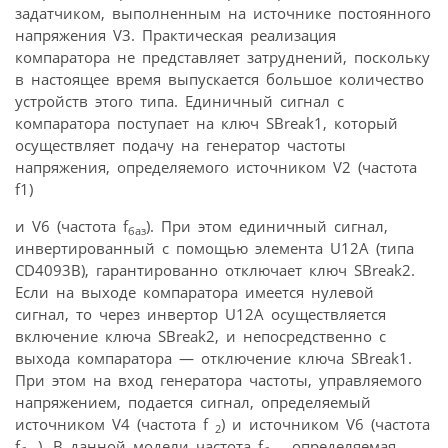
задатчиком, выполненным на источнике постоянного
напряжения V3. Практическая реализация
компаратора не представляет затруднений, поскольку
в настоящее время выпускается большое количество
устройств этого типа. Единичный сигнал с
компаратора поступает на ключ SBreak1, который
осуществляет подачу на генератор частоты
напряжения, определяемого источником V2 (частота
f1)
и V6 (частота f
). При этом единичный сигнал,
баз
инвертированный с помощью элемента U12A (типа
CD4093B), гарантированно отключает ключ SBreak2.
Если на выходе компаратора имеется нулевой
сигнал, то через инвертор U12A осуществляется
включение ключа SBreak2, и непосредственно с
выхода компаратора — отключение ключа SBreak1.
При этом на вход генератора частоты, управляемого
напряжением, подается сигнал, определяемый
источником V4 (частота f
) и источником V6 (частота
2
f
). В данной модели частота f
, определяемая