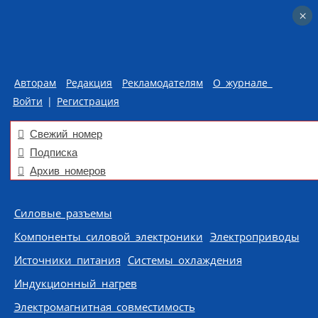
×
×
Авторам
Редакция
Рекламодателям
О журнале
Войти
|
Регистрация
Свежий номер
Подписка
Архив номеров
Skip to content
Силовые разъемы
Компоненты силовой электроники
Электроприводы
Источники питания
Системы охлаждения
Индукционный нагрев
Электромагнитная совместимость