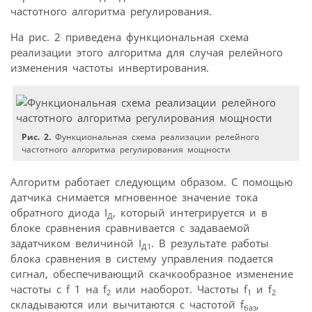
частотного алгоритма регулирования.
На рис. 2 приведена функциональная схема
реализации этого алгоритма для случая релейного
изменения частоты инвертирования.
Рис. 2.
Функциональная схема реализации релейного
частотного алгоритма регулирования мощности
Алгоритм работает следующим образом. С помощью
датчика снимается мгновенное значение тока
обратного диода I
, который интегрируется и в
Д
блоке сравнения сравнивается с задаваемой
задатчиком величиной I
. В результате работы
Д1
блока сравнения в систему управления подается
сигнал, обеспечивающий скачкообразное изменение
частоты с f 1 на f
или наоборот. Частоты f
и f
2
1
2
складываются или вычитаются с частотой f
,
баз