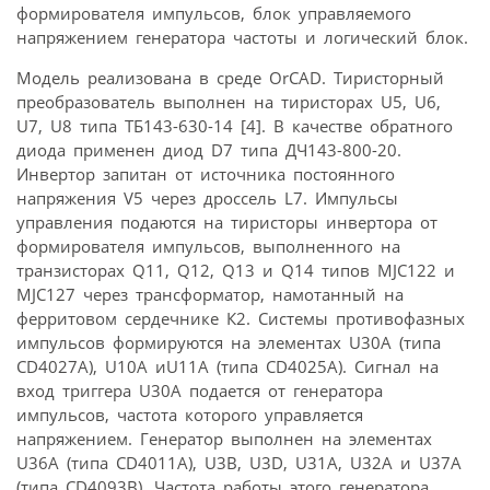
формирователя импульсов, блок управляемого
напряжением генератора частоты и логический блок.
Модель реализована в среде OrCAD. Тиристорный
преобразователь выполнен на тиристорах U5, U6,
U7, U8 типа ТБ143-630-14 [4]. В качестве обратного
диода применен диод D7 типа ДЧ143-800-20.
Инвертор запитан от источника постоянного
напряжения V5 через дроссель L7. Импульсы
управления подаются на тиристоры инвертора от
формирователя импульсов, выполненного на
транзисторах Q11, Q12, Q13 и Q14 типов MJC122 и
MJC127 через трансформатор, намотанный на
ферритовом сердечнике К2. Системы противофазных
импульсов формируются на элементах U30A (типа
CD4027A), U10A иU11A (типа CD4025A). Сигнал на
вход триггера U30A подается от генератора
импульсов, частота которого управляется
напряжением. Генератор выполнен на элементах
U36A (типа CD4011A), U3B, U3D, U31A, U32A и U37A
(типа CD4093B). Частота работы этого генератора