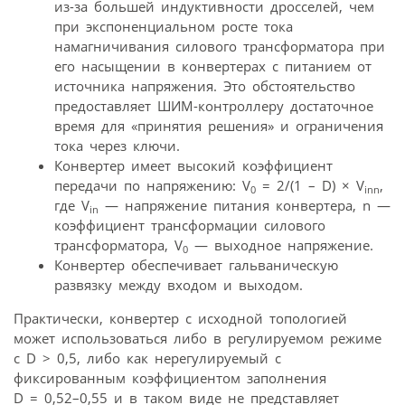
из-за большей индуктивности дросселей, чем
при экспоненциальном росте тока
намагничивания силового трансформатора при
его насыщении в конвертерах с питанием от
источника напряжения. Это обстоятельство
предоставляет ШИМ-контроллеру достаточное
время для «принятия решения» и ограничения
тока через ключи.
Конвертер имеет высокий коэффициент
передачи по напряжению: V
= 2/(1 – D) × V
,
0
inn
где V
— напряжение питания конвертера, n —
in
коэффициент трансформации силового
трансформатора, V
— выходное напряжение.
0
Конвертер обеспечивает гальваническую
развязку между входом и выходом.
Практически, конвертер с исходной топологией
может использоваться либо в регулируемом режиме
с D > 0,5, либо как нерегулируемый с
фиксированным коэффициентом заполнения
D = 0,52–0,55 и в таком виде не представляет