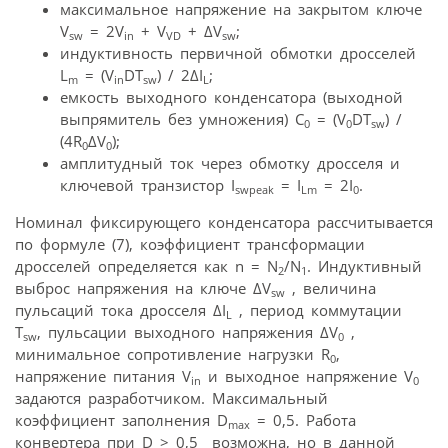
максимальное напряжение на закрытом ключе
V
= 2V
+ V
+ ∆V
;
sw
in
VD
sw
индуктивность первичной обмотки дросселей
L
= (V
DT
) / 2∆I
;
m
in
sw
L
емкость выходного конденсатора (выходной
выпрямитель без умножения) C
= (V
DT
) /
0
0
sw
(4R
∆V
);
0
0
амплитудный ток через обмотку дросселя и
ключевой транзистор I
= I
= 2I
.
swpeak
Lm
0
Номинал фиксирующего конденсатора рассчитывается
по формуле (7), коэффициент трансформации
дросселей определяется как n = N
/N
. Индуктивный
2
1
выброс напряжения на ключе ∆V
, величина
sw
пульсаций тока дросселя ∆I
, период коммутации
L
T
, пульсации выходного напряжения ∆V
,
sw
0
минимальное сопротивление нагрузки R
,
0
напряжение питания V
и выходное напряжение V
in
0
задаются разработчиком. Максимальный
коэффициент заполнения D
= 0,5. Работа
max
конвертера при D > 0,5 возможна, но в данной