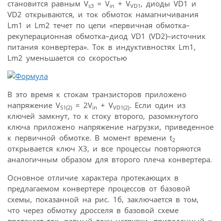
становится равным V
= V
+ V
, диоды VD1 и
s3
in
VD1
VD2 открываются, и ток обмоток намагничивания
Lm1 и Lm2 течет по цепи «первичная обмотка–
рекуперационная обмотка–диод VD1 (VD2)–источник
питания конвертера». Ток в индуктивностях Lm1,
Lm2 уменьшается со скоростью
В это время к стокам транзисторов приложено
напряжение V
= 2V
+ V
. Если один из
S1(2)
in
VD1(2)
ключей замкнут, то к стоку второго, разомкнутого
ключа приложено напряжение нагрузки, приведенное
к первичной обмотке. В момент времени t
2
открывается ключ Х3, и все процессы повторяются
аналогичным образом для второго плеча конвертера.
Основное отличие характера протекающих в
предлагаемом конвертере процессов от базовой
схемы, показанной на рис. 1б, заключается в том,
что через обмотку дросселя в базовой схеме