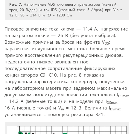
Рис. 7.
Напряжение VDS ключевого транзистора (желтый
трек, 20 В/дел.) и ток IDS (красный трек, 5 А/дел.) при Vin =
12 В, V0 = 314 В и R0 = 1200 Ом
Пиковое значение тока ключа — 11,4 А, напряжение
на закрытом ключе — 26 В (без учета выброса).
Возможные причины выброса на фронте V
:
DS
паразитная индуктивность монтажа, большое время
прямого восстановления рекуперационных диодов,
недостаточно низкое эквивалентное
последовательное сопротивление фиксирующих
конденсаторов C9, C10. На рис. 8 показана
нагрузочная характеристика конвертера, полученная
на лабораторном макете при заданном максимально
допустимом амплитудном значении тока ключа I
DSmax
= 14,2 A (зеленые точки) и на модели при I
=
DSmax
16 A (черные точки) и V
= 12 В. Величина I
in
DSmax
устанавливается с помощью резистора R21.