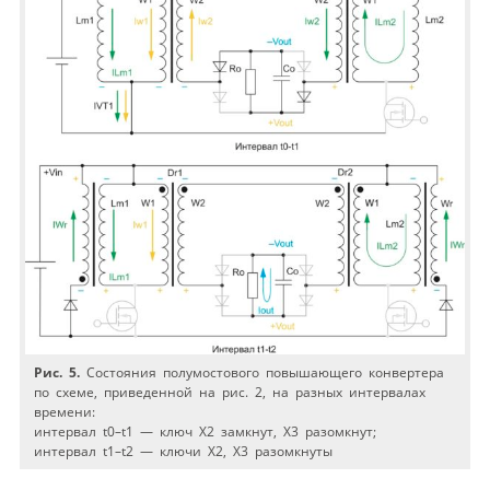
Рис. 5.
Состояния полумостового повышающего конвертера
по схеме, приведенной на рис. 2, на разных интервалах
времени:
интервал t0–t1 — ключ Х2 замкнут, Х3 разомкнут;
интервал t1–t2 — ключи Х2, Х3 разомкнуты