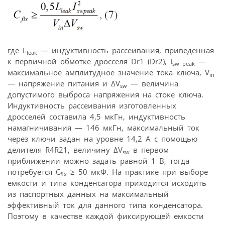
где L
— индуктивность рассеивания, приведенная
leak
к первичной обмотке дросселя Dr1 (Dr2), I
—
sw peak
максимальное амплитудное значение тока ключа, V
in
— напряжение питания и ∆V
— величина
sw
допустимого выброса напряжения на стоке ключа.
Индуктивность рассеивания изготовленных
дросселей составила 4,5 мкГн, индуктивность
намагничивания — 146 мкГн, максимальный ток
через ключи задан на уровне 14,2 А с помощью
делителя R4R21, величину ∆V
в первом
sw
приближении можно задать равной 1 В, тогда
потребуется C
≥ 50 мкФ. На практике при выборе
fix
емкости и типа конденсатора приходится исходить
из паспортных данных на максимальный
эффективный ток для данного типа конденсатора.
Поэтому в качестве каждой фиксирующей емкости