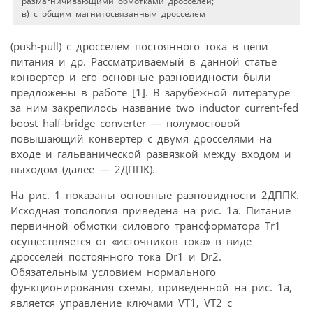
размагничивающими обмотками дросселей;
в) с общим магнитосвязанным дросселем
(push-pull) с дросселем постоянного тока в цепи
питания и др. Рассматриваемый в данной статье
конвертер и его основные разновидности были
предложены в работе [1]. В зарубежной литературе
за ним закрепилось название two inductor current-fed
boost half-bridge converter — полумостовой
повышающий конвертер с двумя дросселями на
входе и гальванической развязкой между входом и
выходом (далее — 2ДППК).
На рис. 1 показаны основные разновидности 2ДППК.
Исходная топология приведена на рис. 1а. Питание
первичной обмотки силового трансформатора Tr1
осуществляется от «источников тока» в виде
дросселей постоянного тока Dr1 и Dr2.
Обязательным условием нормального
функционирования схемы, приведенной на рис. 1а,
является управление ключами VT1, VT2 с