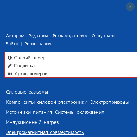
×
×
Авторам
Редакция
Рекламодателям
О журнале
Войти
|
Регистрация
Свежий номер
Подписка
Архив номеров
Skip to content
Силовые разъемы
Компоненты силовой электроники
Электроприводы
Источники питания
Системы охлаждения
Индукционный нагрев
Электромагнитная совместимость