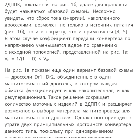
2ДППК, показанная на рис. 1б, далее для краткости
будет называться «базовой схемой». Несложно
увидеть, что сброс тока (энергии), накопленного
дросселями, возможен не только в источник питания
(рис. 1б), но и в нагрузку, что и применяется [4, 5].
В этом случае коэффициент передачи конвертера по
напряжению уменьшается вдвое по сравнению
с исходной топологией, представленной на рис. 1а:
V
= 1/(1 – D) × V
.
0
in
На рис. 1в показан еще один вариант базовой схемы
— дроссели Dr1, Dr2, объединенные в один
магнитосвязанный дроссель, в котором каждая
обмотка функционирует и как накопительная, и как
рекуперационная. Такое решение сокращает
количество моточных изделий в 2ДППК и расширяет
возможность выбора материала магнитопровода для
магнитосвязанного дросселя. Однако оно приводит к
утрате двух принципиальных достоинств конвертера
данного типа, поскольку при одновременном
включении силовых транзисторов возникает