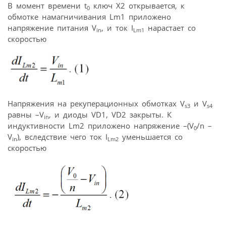
В момент времени t
ключ Х2 открывается, к
0
обмотке намагничивания Lm1 приложено
напряжение питания V
, и ток I
нарастает со
in
Lm1
скоростью
Напряжения на рекуперационных обмотках V
и V
s3
s4
равны –V
, и диоды VD1, VD2 закрыты. К
in
индуктивности Lm2 приложено напряжение –(V
/n –
0
V
), вследствие чего ток I
уменьшается со
in
Lm2
скоростью