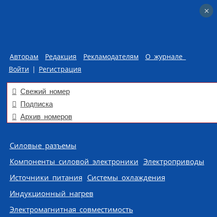
×
×
Авторам
Редакция
Рекламодателям
О журнале
Войти
|
Регистрация
Свежий номер
Подписка
Архив номеров
Skip to content
Силовые разъемы
Компоненты силовой электроники
Электроприводы
Источники питания
Системы охлаждения
Индукционный нагрев
Электромагнитная совместимость