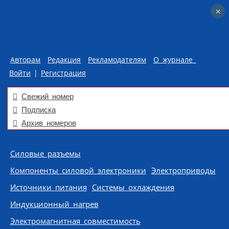
×
×
Авторам
Редакция
Рекламодателям
О журнале
Войти
|
Регистрация
Свежий номер
Подписка
Архив номеров
Skip to content
Силовые разъемы
Компоненты силовой электроники
Электроприводы
Источники питания
Системы охлаждения
Индукционный нагрев
Электромагнитная совместимость