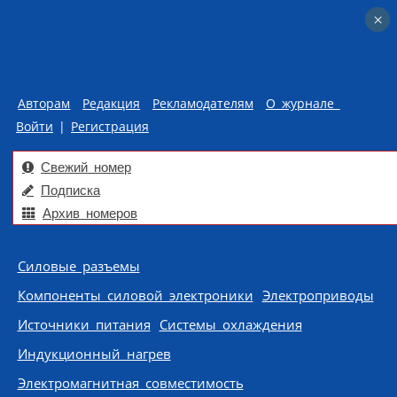
×
×
Авторам
Редакция
Рекламодателям
О журнале
Войти
|
Регистрация
Свежий номер
Подписка
Архив номеров
Skip to content
Силовые разъемы
Компоненты силовой электроники
Электроприводы
Источники питания
Системы охлаждения
Индукционный нагрев
Электромагнитная совместимость