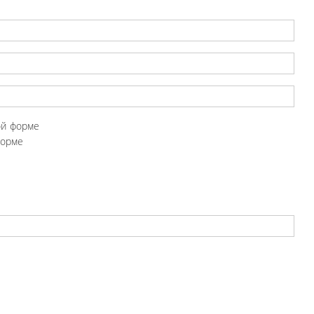
ой форме
форме