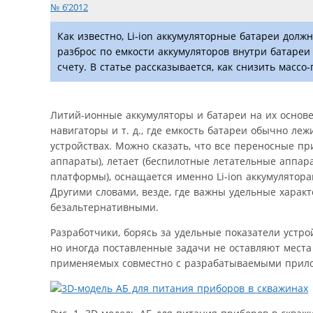
№ 6’2012
Как известно, Li-ion аккумуляторные батареи дол
разброс по емкости аккумуляторов внутри батаре
счету. В статье рассказывается, как снизить масс
Литий-ионные аккумуляторы и батареи на их основе 
навигаторы и т. д., где емкость батареи обычно леж
устройствах. Можно сказать, что все переносные п
аппараты), летает (беспилотные летательные аппар
платформы), оснащается именно Li-ion аккумулятор
Другими словами, везде, где важны удельные характ
безальтернативными.
Разработчики, борясь за удельные показатели устр
но иногда поставленные задачи не оставляют места 
применяемых совместно с разрабатываемыми прилож