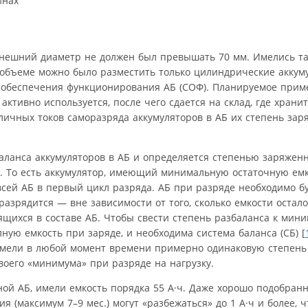
инах
внешний диаметр не должен был превышать 70 мм. Имелись т
м объеме можно было разместить только цилиндрические аккум
 обеспечения функционирования АБ (СОФ). Планируемое прим
 активно используется, после чего сдается на склад, где храни
зличных токов саморазряда аккумуляторов в АБ их степень зар
баланса аккумуляторов в АБ и определяется степенью заряжен
е. То есть аккумулятор, имеющий минимальную остаточную емк
 всей АБ в первый цикл разряда. АБ при разряде необходимо б
 разрядится — вне зависимости от того, сколько емкости остало
щихся в составе АБ. Чтобы свести степень разбаланса к миним
ую емкость при заряде, и необходима система баланса (СБ) [
 имели в любой момент времени примерно одинаковую степен
воего «минимума» при разряде на нагрузку.
ой АБ, имели емкость порядка 55 А·ч. Даже хорошо подобран
 (максимум 7–9 мес.) могут «разбежаться» до 1 А·ч и более, ч