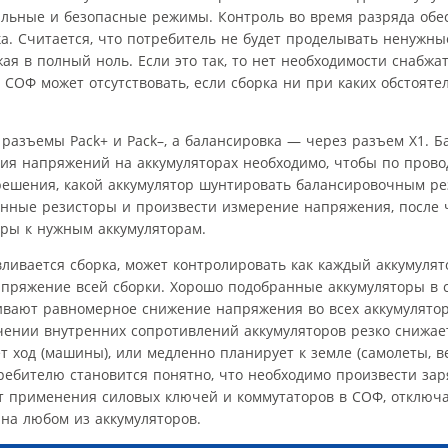
ильные и безопасные режимы. Контроль во время разряда обе
ка. Считается, что потребитель не будет проделывать ненужн
жая в полный ноль. Если это так, то нет необходимости снабжа
 СОФ может отсутствовать, если сборка ни при каких обстоятел
 разъемы Pack+ и Pack–, а балансировка — через разъем Х1. 
ния напряжений на аккумуляторах необходимо, чтобы по пров
решения, какой аккумулятор шунтировать балансировочным ре
енные резисторы и произвести измерение напряжения, после 
ры к нужным аккумуляторам.
авливается сборка, может контролировать как каждый аккумулят
апряжение всей сборки. Хорошо подобранные аккумуляторы в с
ивают равномерное снижение напряжения во всех аккумулято
ении внутренних сопротивлений аккумуляторов резко снижае
 ход (машины), или медленно планирует к земле (самолеты, в
ребителю становится понятно, что необходимо произвести зар
от применения силовых ключей и коммутаторов в СОФ, отклю
на любом из аккумуляторов.