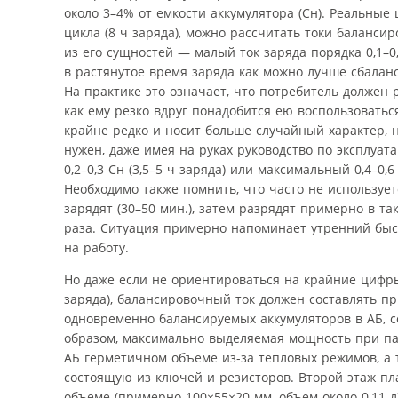
около 3–4% от емкости аккумулятора (Сн). Реальные
цикла (8 ч заряда), можно рассчитать токи баланс
из его сущностей — малый ток заряда порядка 0,1–0,1
в растянутое время заряда как можно лучше сбалан
На практике это означает, что потребитель должен
как ему резко вдруг понадобится ею воспользовать
крайне редко и носит больше случайный характер, н
нужен, даже имея на руках руководство по эксплуа
0,2–0,3 Сн (3,5–5 ч заряда) или максимальный 0,4–0,
Необходимо также помнить, что часто не используе
зарядят (30–50 мин.), затем разрядят примерно в т
раза. Ситуация примерно напоминает утренний быс
на работу.
Но даже если не ориентироваться на крайние цифры
заряда), балансировочный ток должен составлять пр
одновременно балансируемых аккумуляторов в АБ, с
образом, максимально выделяемая мощность при пасс
АБ герметичном объеме из-за тепловых режимов, а 
состоящую из ключей и резисторов. Второй этаж пл
объеме (примерно 100×55×20 мм, объем около 0,11 л