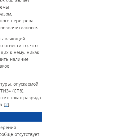
ок составляет
хемы
разом,
ного перегрева
 незначительные.
оставляющей
 отнести то, что
щих к нему, никак
лить наличие
акое
туры, опускаемой
ТИЗ» (СПб).
аких токах разряда
а [
2
].
мерения
ообще отсутствует