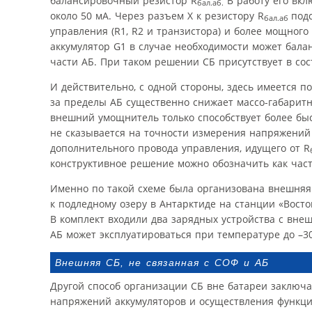
балансировочный резистор R
В работу его вкл
бал.аб.
около 50 мА. Через разъем Х к резистору R
под
бал.аб
управления (R1, R2 и транзистора) и более мощного
аккумулятор G1 в случае необходимости может бала
части АБ. При таком решении СБ присутствует в со
И действительно, с одной стороны, здесь имеется 
за пределы АБ существенно снижает массо-габаритн
внешний умощнитель только способствует более быс
не сказывается на точности измерения напряжений 
дополнительного провода управления, идущего от R
конструктивное решение можно обозначить как час
Именно по такой схеме была организована внешняя
к подледному озеру в Антарктиде на станции «Восто
В комплект входили два зарядных устройства с внешне
АБ может эксплуатироваться при температуре до –30 
Внешняя СБ, не связанная с СОФ и АБ
Другой способ организации СБ вне батареи заключае
напряжений аккумуляторов и осуществления функции