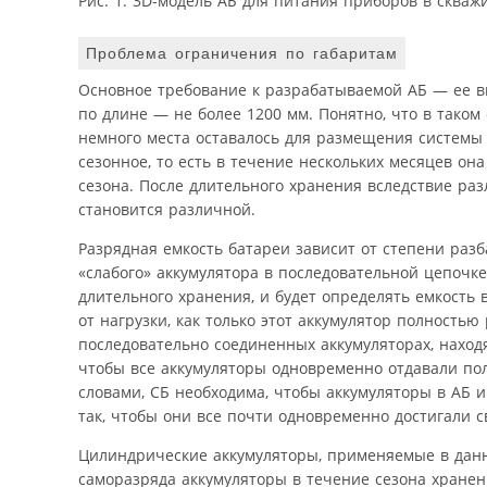
Рис. 1. 3D-модель АБ для питания приборов в скваж
Проблема ограничения по габаритам
Основное требование к разрабатываемой АБ — ее 
по длине — не более 1200 мм. Понятно, что в тако
немного места оставалось для размещения системы
сезонное, то есть в течение нескольких месяцев она
сезона. После длительного хранения вследствие ра
становится различной.
Разрядная емкость батареи зависит от степени раз
«слабого» аккумулятора в последовательной цепочк
длительного хранения, и будет определять емкость
от нагрузки, как только этот аккумулятор полностью
последовательно соединенных аккумуляторах, находя
чтобы все аккумуляторы одновременно отдавали полн
словами, СБ необходима, чтобы аккумуляторы в АБ
так, чтобы они все почти одновременно достигали с
Цилиндрические аккумуляторы, применяемые в данн
саморазряда аккумуляторы в течение сезона хранения