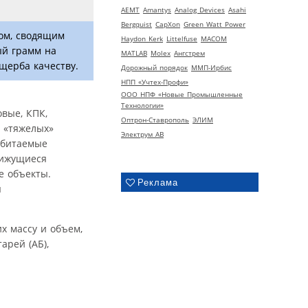
AEMT
Amantys
Analog Devices
Asahi
Bergquist
CapXon
Green Watt Power
вом, сводящим
Haydon Kerk
Littelfuse
MACOM
ый грамм на
MATLAB
Molex
Ангстрем
ущерба качеству.
Дорожный порядок
ММП-Ирбис
НПП «Учтех-Профи»
ООО НПФ «Новые Промышленные
Технологии»
овые, КПК,
Оптрон-Ставрополь
ЭЛИМ
е «тяжелых»
Электрум АВ
обитаемые
вижущиеся
е объекты.
Реклама
я
х массу и объем,
арей (АБ),