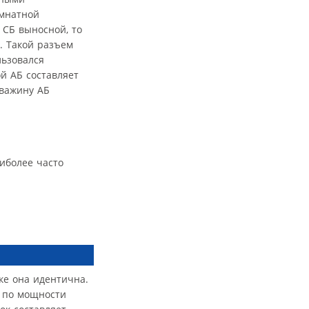
омнатной
 СБ выносной, то
. Такой разъем
льзовался
й АБ составляет
кважину АБ
иболее часто
ке она идентична.
й по мощности