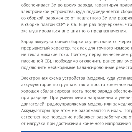
обеспечивает ЗУ во время заряда, гарантируя прав
электроникой устройства, куда подсоединяется сбор
со сборкой, заряжая ее от нештатного ЗУ или разря
в сборке платой СОФ и СБ. Еще раз подчеркнем, что
эксплуатироваться вне штатного предназначения.
Заряд аккумуляторной сборки осуществляется через
прерывистый характер, так как для точного измере
не текли никакие токи. Поэтому перед вынесением 
пассивной СБ), необходимо отключить ранее включ
подключить необходимые балансировочные резисто
Электронная схема устройства (модели), куда устан
аккумуляторов по группам, так и просто конечное н
хорошая сбалансированность после заряда обеспеч
при разряде. При уменьшении напряжения и увелич
двигателей: радиоуправляемая модель или замедляет
Аккумуляторы при этом не разряжаются в ноль. Пот
естественное поведение избавляет разработчиков 
от нагрузки при достижении конечного напряжения 