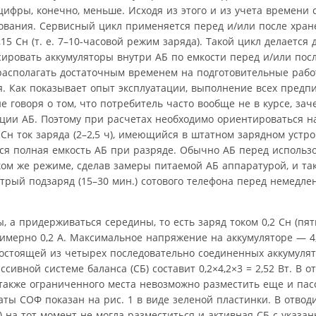
 цифры, конечно, меньше. Исходя из этого и из учета времени 
ирования. Сервисный цикл применяется перед и/или после хран
5 Сн (т. е. 7–10-часовой режим заряда). Такой цикл делается д
сировать аккумуляторы внутри АБ по емкости перед и/или пос
 располагать достаточным временем на подготовительные рабо
ся. Как показывает опыт эксплуатации, выполнение всех предп
е говоря о том, что потребитель часто вообще не в курсе, зач
тации АБ. Поэтому при расчетах необходимо ориентироваться 
6 Сн ток заряда (2–2,5 ч), имеющийся в штатном зарядном устрой
тся полная емкость АБ при разряде. Обычно АБ перед исполь
аком же режиме, сделав замеры питаемой АБ аппаратурой, и та
трый подзаряд (15–30 мин.) сотового телефона перед немедл
, а придерживаться середины, то есть заряд током 0,2 Сн (пя
имерно 0,2 А. Максимальное напряжение на аккумуляторе — 4,
остоящей из четырех последовательно соединенных аккумулят
ивной системе баланса (СБ) составит 0,2×4,2×3 = 2,52 Вт. В 
также ограниченного места невозможно разместить еще и пас
аты СОФ показан на рис. 1 в виде зеленой пластинки. В отво
) на тот момент не могла разместиться и активная СБ с указа