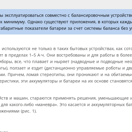
жны эксплуатироваться совместно с балансировочным устройст
и к минимуму. Однако существуют приложения, в которых кажд
о-габаритные показатели батареи за счет системы баланса без 
используются не только в таких бытовых устройствах, как сот
ит в пределах 1–5 А·ч. Они востребованы и для работы в боле
риборы, все, что плавает и ныряет (надводные и подводные не
аты), ползает и ездит (дистанционно управляемые роботы и д
ами. Причем, ломая стереотипы, они проникают и на обитаемы
еристики, эти аккумуляторы и батареи на их основе становятс
ойств и машин, стараются применять решения, уменьшающие и
для какого-либо «маневра». Это касается и аккумуляторных бат
ениями (рис. 1).