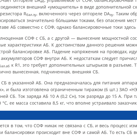
ючает оптореле DA
, управляемое от СОФ, балансировочный т
аб
соединяется внешний «умощнитель» в виде дополнительной с
 резистора R
, включенного через оптореле DA
. Таким об
бал.зу
зу
нсироваться значительно бóльшими токами, без опасения мест
ставе АБ совместно с СОФ, однако балансировочные токи здесь
полноценная СОФ с СБ, а с другой — вынесение мощностной с
ые характеристики АБ. К достоинствам данного решения можно
трой балансировке АБ. Падение напряжения на проводах, иду
аккумуляторов СОФ внутри АБ. К недостаткам следует причис
к R1, это требует дополнительных штырьков в разъеме. Т
бал.аб
тично вынесенная, подчиненная, внешняя СБ.
 СБ в указанной АБ. Она предназначалась для питания аппара
к», и была изготовлена ограниченным тиражом (6 шт.) ЗАО «НЭ
й СБ. Ток заряда АБ 10 А (0,2 Сн), ток разряда до 15 А. При т
°С, ее масса составила 8,5 кг, что вполне устраивало заказчик
тся в том, что СОФ никак не связана с СБ, и весь процесс из
 балансировки происходит вне СОФ и самой АБ. То есть СБ в