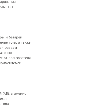
сирования
елы. Так
оры и батареи
ные токи, а также
ден разъем
таточно
т от пользователя
а применяемой
 (АБ), а именно
пехов
ятора