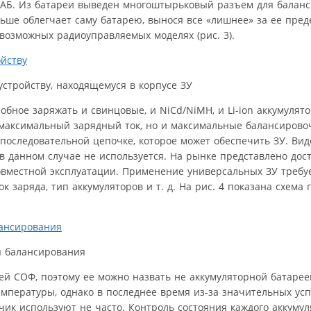
Ф АБ. Из батареи выведен многоштырьковый разъем для балан
ьше облегчает саму батарею, вынося все «лишнее» за ee пред
возможных радиоуправляемых моделях (рис. 3).
устройству, находящемуся в корпусе ЗУ
собное заряжать и свинцовые, и NiCd/NiMH, и Li-ion аккумулят
о максимальный зарядный ток, но и максимальные балансировоч
последовательной цепочке, которое может обеспечить ЗУ. Ви
в данном случае не используется. На рынке представлено дос
овместной эксплуатации. Применение универсальных ЗУ требуе
к заряда, тип аккумуляторов и т. д. На рис. 4 показана схем
ля балансирования
ей СОФ, поэтому ее можно назвать не аккумуляторной батареей
емпературы, однако в последнее время из-за значительных ус
чик используют не часто. Контроль состояния каждого аккумул