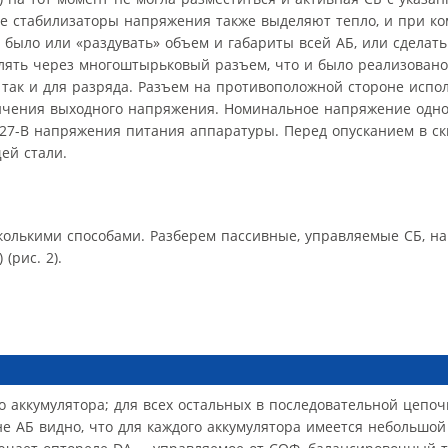
е стабилизаторы напряжения также выделяют тепло, и при к
было или «раздувать» объем и габариты всей АБ, или сделать
твлять через многоштырьковый разъем, что и было реализовано
 так и для разряда. Разъем на противоположной стороне испо
личения выходного напряжения. Номинальное напряжение одно
- и 27-В напряжения питания аппаратуры. Перед опусканием в с
ей стали.
олькими способами. Разберем пассивные, управляемые СБ, на
(рис. 2).
го аккумулятора; для всех остальных в последовательной цепоч
не АБ видно, что для каждого аккумулятора имеется небольшо