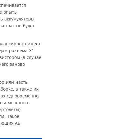
спечивается
ые опыты
ть аккумуляторы
ьствах не будет
Балансировка имеет
одам разъема Х1
зистором (в случае
чего заново
ор или часть
борке, а также их
рах одновременно,
тся мощность
ертолеты).
яд. Такое
чающих АБ