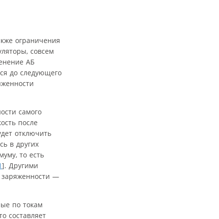
акже ограничения
уляторы, совсем
енение АБ
тся до следующего
яженности
ности самого
ость после
удет отключить
сь в других
уму, то есть
1
]. Другими
ь заряженности —
ные по токам
то составляет