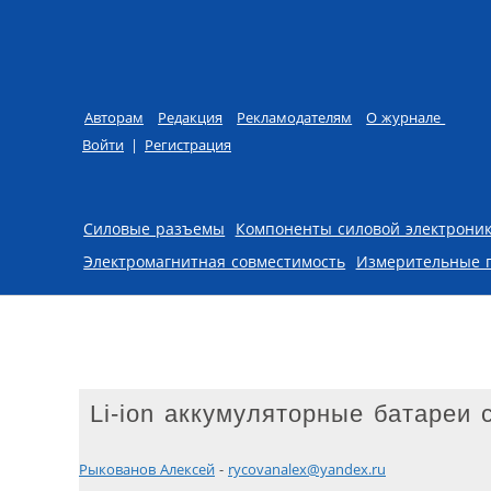
Авторам
Редакция
Рекламодателям
О журнале
Войти
|
Регистрация
Skip to content
Силовые разъемы
Компоненты силовой электрони
Электромагнитная совместимость
Измерительные 
Li-ion аккумуляторные батареи
Рыкованов Алексей
-
rycovanalex@yandex.ru