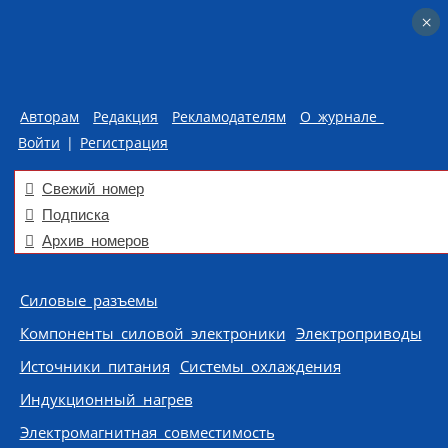
×
×
Авторам
Редакция
Рекламодателям
О журнале
Войти
|
Регистрация
Свежий номер
Подписка
Архив номеров
Skip to content
Силовые разъемы
Компоненты силовой электроники
Электроприводы
Источники питания
Системы охлаждения
Индукционный нагрев
Электромагнитная совместимость