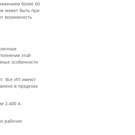
ряжением более 60
ое может быть при
ают возможность
тличные
полнения этой
вные особенности
Вт. Все ИП имеют
влено в пределах
и 2-400 А.
ых рабочих