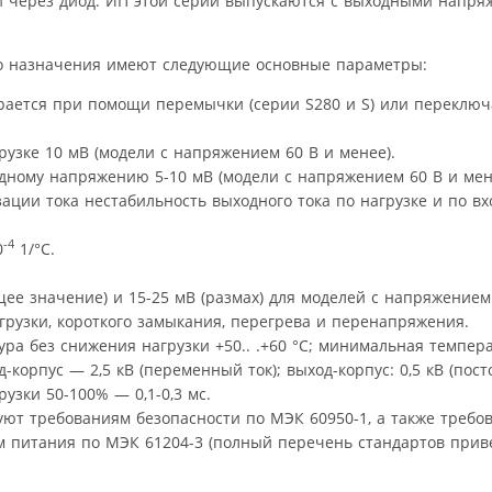
 через диод. ИП этой серии выпускаются с выходными напряж
го назначения имеют следующие основные параметры:
ается при помощи перемычки (серии S280 и S) или переключ
узке 10 мВ (модели с напряжением 60 В и менее).
дному напряжению 5-10 мВ (модели с напряжением 60 В и мен
ации тока нестабильность выходного тока по нагрузке и по в
-4
0
1/°С.
ее значение) и 15-25 мВ (размах) для моделей с напряжением
рузки, короткого замыкания, перегрева и перенапряжения.
а без снижения нагрузки +50.. .+60 °С; минимальная температ
д-корпус — 2,5 кВ (переменный ток); выход-корпус: 0,5 кВ (пост
узки 50-100% — 0,1-0,3 мс.
уют требованиям безопасности по МЭК 60950-1, а также требо
м питания по МЭК 61204-3 (полный перечень стандартов приве