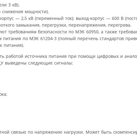
ли 3 кВ).
ез снижения мощности).
корпус — 2,5 кВ (переменный ток); выход-корпус — 600 В (пост
откого замыкания, перегрузки, перенапряжения, перегрева.
уют требованиям безопасности по МЭК 60950, а также требова
м питания по МЭК 61204-3 (полный перечень стандартов приве
к питания).
ять работой источника питания при помощи цифровых и анало
ДУ выведены следующие сигналы:
ока;
атной связью по напряжению нагрузки. Может быть скомпенси