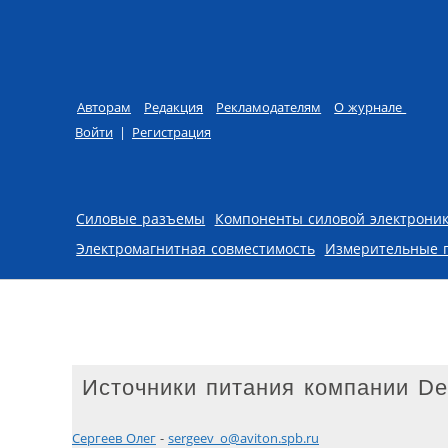
Авторам
Редакция
Рекламодателям
О журнале
Войти
|
Регистрация
Skip to content
Силовые разъемы
Компоненты силовой электрони
Электромагнитная совместимость
Измерительные 
Источники питания компании De
Сергеев Олег
-
sergeev_o@aviton.spb.ru