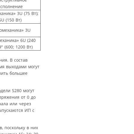
исполнение
аника» 3U (75 Вт);
6U (150 Вт)
омеханика» 3U
еханика» 6U (240
9″ (600; 1200 Вт)
ия. В состав
умя выходами могут
чить большее
дели S280 могут
пряжения от 0 до
нала или через
ыпускаются ИП с
, поскольку в них