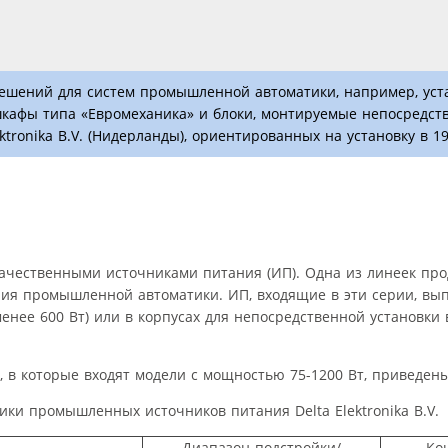
решений для систем промышленной автоматики, например, уст
шкафы типа «Евромеханика» и блоки, монтируемые непосредств
tronika B.V. (Нидерланды), ориентированных на установку в 19
окачественными источниками питания (ИП). Одна из линеек про
ния промышленной автоматики. ИП, входящие в эти серии, вып
енее 600 Вт) или в корпусах для непосредственной установки в
в которые входят модели с мощностью 75-1200 Вт, приведены
ики промышленных источников питания Delta Elektronika B.V.
Диапазон подстройки/
Ко