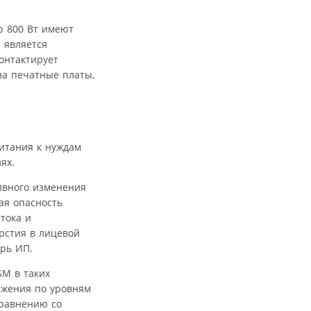
ю 800 Вт имеют
 является
онтактирует
на печатные платы,
итания к нуждам
ях.
ивного изменения
ая опасность
тока и
рстия в лицевой
рь ИП.
SM в таких
яжения по уровням
сравнению со