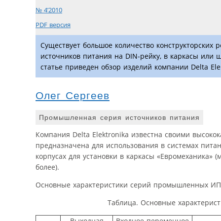
№ 4’2010
PDF версия
Существует большое количество конструкторских 
источников питания на DIN-рейку, в каркасы или 
статье приведен обзор изделий компании Delta Elek
Олег Сергеев
Промышленная серия источников питания
Компания Delta Elektronika известна своими высок
предназначена для использования в системах пита
корпусах для установки в каркасы «Евромеханика» (м
более).
Основные характеристики серий промышленных ИП, 
Таблица. Основные характерист
Выходная
Входное переменное