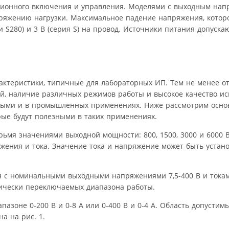
ционного включения и управления. Моделями с выходным нап
пряжению нагрузки. Максимальное падение напряжения, котор
 и S280) и 3 В (серия S) на провод. Источники питания допуск
актеристики, типичные для лабораторных ИП. Тем не менее о
й, наличие различных режимов работы и высокое качество ис
нными и в промышленных применениях. Ниже рассмотрим осно
орые будут полезными в таких применениях.
ьмя значениями выходной мощности: 800, 1500, 3000 и 6000 
жения и тока. Значение тока и напряжение может быть устано
я с номинальными выходными напряжениями 7,5-400 В и токам
ически переключаемых диапазона работы.
пазоне 0-200 В и 0-8 А или 0-400 В и 0-4 А. Область допустим
а на рис. 1.