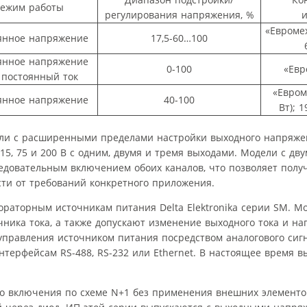
ежим работы
регулирования напряжения, %
«Евромех
янное напряжение
17,5-60…100
янное напряжение
0-100
«Евр
 постоянный ток
«Евром
янное напряжение
40-100
Вт); 1
ели с расширенными пределами настройки выходного напряжен
5, 75 и 200 В с одним, двумя и тремя выходами. Модели с дв
едовательным включением обоих каналов, что позволяет полу
ти от требований конкретного приложения.
ораторным источникам питания Delta Elektronika серии SM. Мо
ника тока, а также допускают изменение выходного тока и на
управления источником питания посредством аналогового сиг
ерфейсам RS-488, RS-232 или Ethernet. В настоящее время в
о включения по схеме N+1 без применения внешних элементов