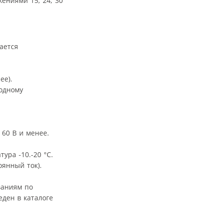
ениями 15; 24; 30
ается
ее).
ходному
 60 В и менее.
ура -10.-20 °С.
оянный ток).
ваниям по
ден в каталоге