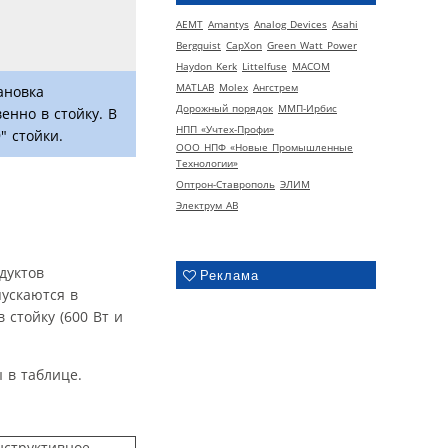
AEMT
Amantys
Analog Devices
Asahi
Bergquist
CapXon
Green Watt Power
Haydon Kerk
Littelfuse
MACOM
MATLAB
Molex
Ангстрем
ановка
Дорожный порядок
ММП-Ирбис
енно в стойку. В
НПП «Учтех-Профи»
" стойки.
ООО НПФ «Новые Промышленные
Технологии»
Оптрон-Ставрополь
ЭЛИМ
Электрум АВ
дуктов
Реклама
ускаются в
 стойку (600 Вт и
 в таблице.
нструктивное