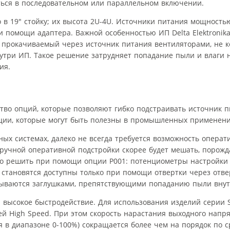
ться в последовательном или параллельном включении.
в 19″ стойку; их высота 2U-4U. Источники питания мощность
 помощи адаптера. Важной особенностью ИП Delta Elektronika
 прокачиваемый через источник питания вентиляторами, не к
утри ИП. Такое решение затрудняет попадание пыли и влаги 
ия.
тво опций, которые позволяют гибко подстраивать источник п
ции, которые могут быть полезны в промышленных применени
ых системах, далеко не всегда требуется возможность операт
ручной оперативной подстройки скорее будет мешать, порожд
но решить при помощи опции P001: потенциометры настройки 
становятся доступны только при помощи отвертки через отве
рываются заглушками, препятствующими попаданию пыли внут
 высокое быстродействие. Для использования изделий серии 
й High Speed. При этом скорость нарастания выходного напр
 в диапазоне 0-100%) сокращается более чем на порядок по 