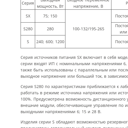
Серия
Р
мощность, Вт
напряжение, В
SX
75; 150
Посто
Посто
S280
280
100-132/195-265
или
S
240; 600; 1200
Посто
Серия источников питания SX включает в себя мод
серии входят ИП с номинальными напряжениями 6, 1
также быть использованы с параллельным или посл
выходное напряжение или больший ток, в зависимос
Серия S280 по характеристикам приближается к лаб
работать в режиме источника напряжения или источ
100%. Предусмотрена возможность дистанционного 
внешние модули, обеспечивающие управление по инт
выходными напряжениями 6; 15 и 28 В.
Изделия серии S обладают возможностью резервног