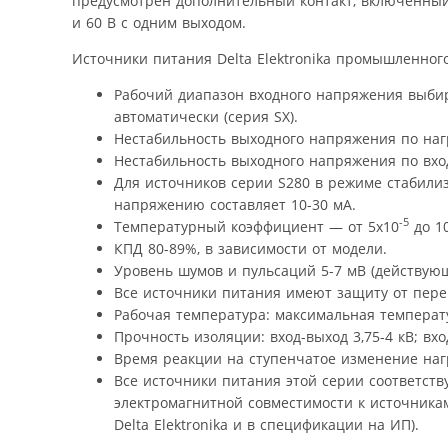
предусмотрен дополнительный контакт, включенный
и 60 В с одним выходом.
Источники питания Delta Elektronika промышленно
Рабочий диапазон входного напряжения выбир
автоматически (серия SX).
Нестабильность выходного напряжения по нагр
Нестабильность выходного напряжения по вхо
Для источников серии S280 в режиме стабилиз
напряжению составляет 10-30 мА.
-5
Температурный коэффициент — от 5х10
до 1
КПД 80-89%, в зависимости от модели.
Уровень шумов и пульсаций 5-7 мВ (действующ
Все источники питания имеют защиту от перег
Рабочая температура: максимальная температур
Прочность изоляции: вход-выход 3,75-4 кВ; вхо
Время реакции на ступенчатое изменение нагр
Все источники питания этой серии соответств
электромагнитной совместимости к источника
Delta Elektronika и в спецификации на ИП).