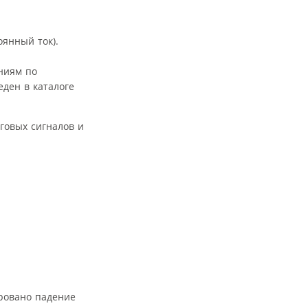
оянный ток).
ниям по
ден в каталоге
говых сигналов и
ровано падение