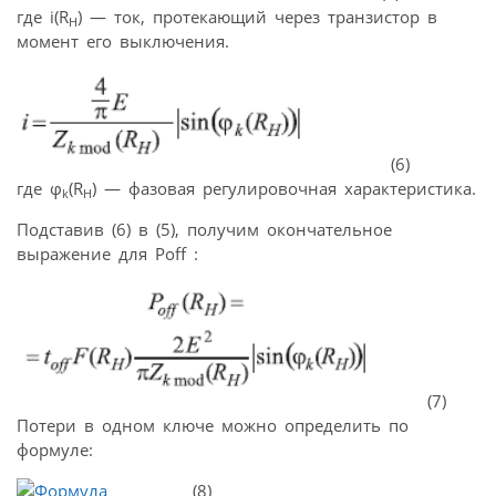
где i(R
) — ток, протекающий через транзистор в
H
момент его выключения.
(6)
где φ
(R
) — фазовая регулировочная характеристика.
k
H
Подставив (6) в (5), получим окончательное
выражение для Poff :
(7)
Потери в одном ключе можно определить по
формуле:
(8)