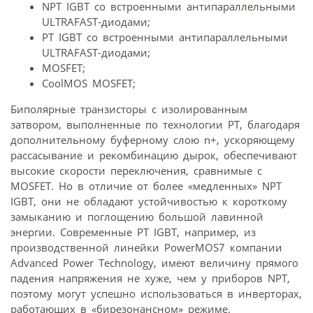
NPT IGBT со встроенными антипараллельными
ULTRAFAST-диодами;
PT IGBT со встроенными антипараллельными
ULTRAFAST-диодами;
MOSFET;
CoolMOS MOSFET;
Биполярные транзисторы с изолированным
затвором, выполненные по технологии PT, благодаря
дополнительному буферному слою n+, ускоряющему
рассасывание и рекомбинацию дырок, обеспечивают
высокие скорости переключения, сравнимые с
MOSFET. Но в отличие от более «медленных» NPT
IGBT, они не обладают устойчивостью к короткому
замыканию и поглощению большой лавинной
энергии. Современные PT IGBT, например, из
производственной линейки PowerMOS7 компании
Advanced Power Technology, имеют величину прямого
падения напряжения не хуже, чем у приборов NPT,
поэтому могут успешно использоваться в инверторах,
работающих в «бирезонансном» режиме.