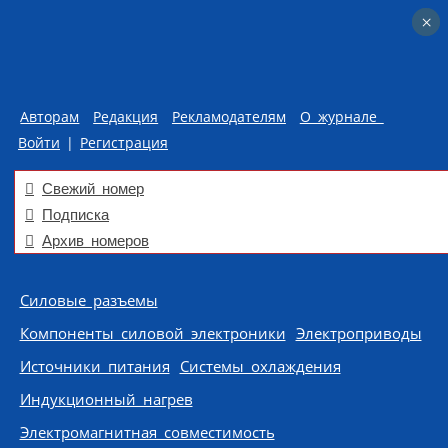
×
×
Авторам
Редакция
Рекламодателям
О журнале
Войти
|
Регистрация
Свежий номер
Подписка
Архив номеров
Skip to content
Силовые разъемы
Компоненты силовой электроники
Электроприводы
Источники питания
Системы охлаждения
Индукционный нагрев
Электромагнитная совместимость