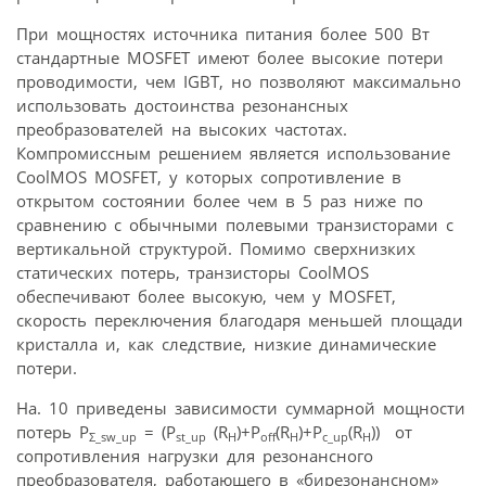
При мощностях источника питания более 500 Вт
стандартные MOSFET имеют более высокие потери
проводимости, чем IGBT, но позволяют максимально
использовать достоинства резонансных
преобразователей на высоких частотах.
Компромиссным решением является использование
CoolMOS MOSFET, у которых сопротивление в
открытом состоянии более чем в 5 раз ниже по
сравнению с обычными полевыми транзисторами с
вертикальной структурой. Помимо сверхнизких
статических потерь, транзисторы CoolMOS
обеспечивают более высокую, чем у MOSFET,
скорость переключения благодаря меньшей площади
кристалла и, как следствие, низкие динамические
потери.
На. 10 приведены зависимости суммарной мощности
потерь P
= (P
(R
)+P
(R
)+P
(R
)) от
Σ_sw_up
st_up
H
off
H
c_up
H
сопротивления нагрузки для резонансного
преобразователя, работающего в «бирезонансном»