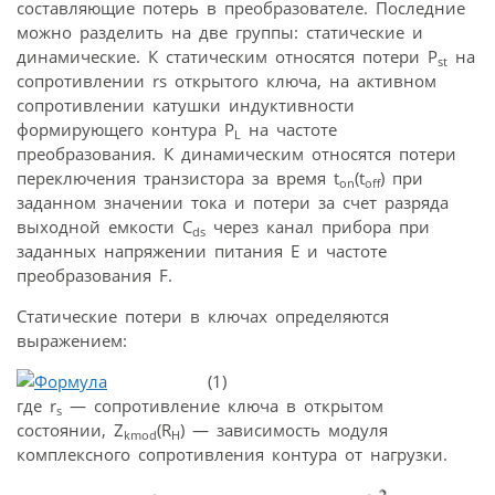
составляющие потерь в преобразователе. Последние
можно разделить на две группы: статические и
динамические. К статическим относятся потери P
на
st
сопротивлении rs открытого ключа, на активном
сопротивлении катушки индуктивности
формирующего контура P
на частоте
L
преобразования. К динамическим относятся потери
переключения транзистора за время t
(t
) при
on
off
заданном значении тока и потери за счет разряда
выходной емкости C
через канал прибора при
ds
заданных напряжении питания Е и частоте
преобразования F.
Статические потери в ключах определяются
выражением:
(1)
где r
— сопротивление ключа в открытом
s
состоянии, Z
(R
) — зависимость модуля
kmod
H
комплексного сопротивления контура от нагрузки.