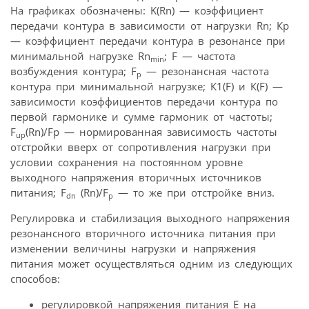
На графиках обозначены: K(Rn) — коэффициент
передачи контура в зависимости от нагрузки Rn; Кр
— коэффициент передачи контура в резонансе при
минимальной нагрузке Rn
; F — частота
min
возбуждения контура; F
— резонансная частота
p
контура при минимальной нагрузке; К1(F) и К(F) —
зависимости коэффициентов передачи контура по
первой гармонике и сумме гармоник от частоты;
F
(Rn)/Fp — нормированная зависимость частоты
up
отстройки вверх от сопротивления нагрузки при
условии сохранения на постоянном уровне
выходного напряжения вторичных источников
питания; F
(Rn)/F
— то же при отстройке вниз.
dn
p
Регулировка и стабилизация выходного напряжения
резонансного вторичного источника питания при
изменении величины нагрузки и напряжения
питания может осуществляться одним из следующих
способов:
регулировкой напряжения питания Е на