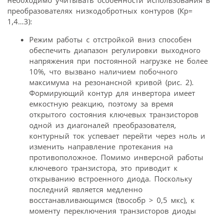
необходимо учитывать особенности использования в
преобразователях низкодобротных контуров (Кр=
1,4…3):
Режим работы с отстройкой вниз способен
обеспечить диапазон регулировки выходного
напряжения при постоянной нагрузке не более
10%, что вызвано наличием побочного
максимума на резонансной кривой (рис. 2).
Формирующий контур для инвертора имеет
емкостную реакцию, поэтому за время
открытого состояния ключевых транзисторов
одной из диагоналей преобразователя,
контурный ток успевает перейти через ноль и
изменить направление протекания на
противоположное. Помимо инверсной работы
ключевого транзистора, это приводит к
открыванию встроенного диода. Поскольку
последний является медленно
восстанавливающимся (tвособр > 0,5 мкс), к
моменту переключения транзисторов диоды