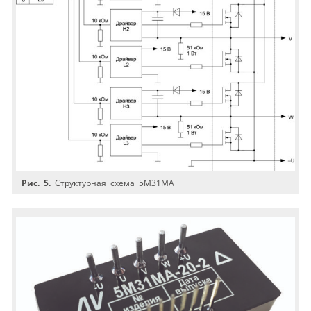
Рис. 5.
Структурная схема 5М31МА