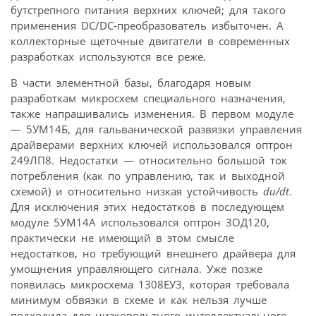
бутстрепного питания верхних ключей; для такого
применения DC/DC-преобразователь избыточен. А
коллекторные щеточные двигатели в современных
разработках используются все реже.
В части элементной базы, благодаря новым
разработкам микросхем специального назначения,
также напрашивались изменения. В первом модуле
— 5УМ14Б, для гальванической развязки управления
драйверами верхних ключей использовался оптрон
249ЛП8. Недостатки — относительно большой ток
потребления (как по управлению, так и выходной
схемой) и относительно низкая устойчивость
du/dt
.
Для исключения этих недостатков в последующем
модуле 5УМ14А использовался оптрон 3ОД120,
практически не имеющий в этом смысле
недостатков, но требующий внешнего драйвера для
умощнения управляющего сигнала. Уже позже
появилась микросхема 1308ЕУ3, которая требовала
минимум обвязки в схеме и как нельзя лучше
подходила для низко­вольтного интеллектуального