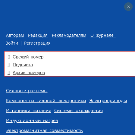
×
×
Авторам
Редакция
Рекламодателям
О журнале
Войти
|
Регистрация
Свежий номер
Подписка
Архив номеров
Skip to content
Силовые разъемы
Компоненты силовой электроники
Электроприводы
Источники питания
Системы охлаждения
Индукционный нагрев
Электромагнитная совместимость