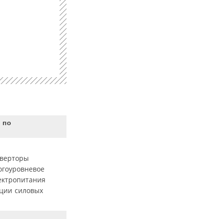
 по
нверторы
огоуровневое
ектропитания
яции силовых