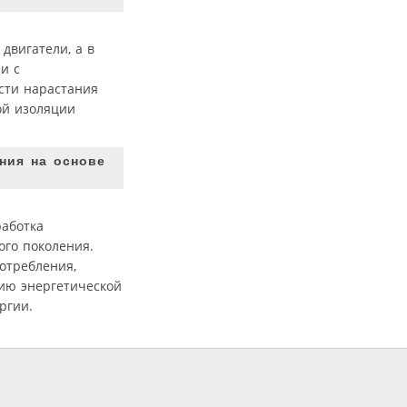
двигатели, а в
и с
сти нарастания
ой изоляции
ния на основе
работка
го поколения.
отребления,
ию энергетической
ргии.