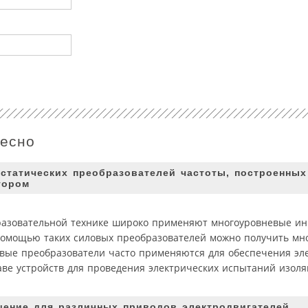
ресно
статических преобразователей частоты, построенных
тором
разовательной технике широко применяют многоуровневые и
помощью таких силовых преобразователей можно получить мн
ловые преобразователи часто применяются для обеспечения эл
таве устройств для проведения электрических испытаний изол
шение для различных приводов электродвигателей