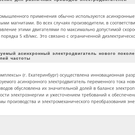
ромышленного применения обычно используются асинхронные 
ми магнитами. Во всех случаях производители, в соответстви
авление этими двигателями по максимально допустимой скоро
порядка 5 кВ/мкс. Это связано с ограниченной диэлектрическ
емый асинхронный электродвигатель нового поколе
лей частоты
мплексы» (г. Екатеринбург) осуществлена инновационная раз
емого асинхронного электродвигатель переменного тока ново
водов обусловлена их значительной долей в балансе электроп
сти электроэнергии и ужесточением требований к обеспечен
мы производства и электромеханического преобразования эне