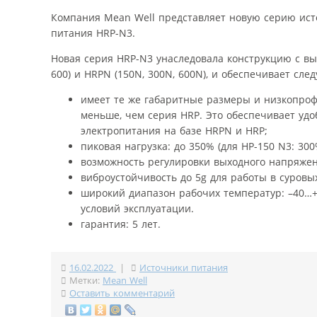
Компания Mean Well представляет новую серию ист
питания HRP-N3.
Новая серия HRP-N3 унаследовала конструкцию с вы
600) и HRPN (150N, 300N, 600N), и обеспечивает с
имеет те же габаритные размеры и низкопроф
меньше, чем серия HRP. Это обеспечивает уд
электропитания на базе HRPN и HRP;
пиковая нагрузка: до 350% (для HP-150 N3: 3
возможность регулировки выходного напряжен
виброустойчивость до 5g для работы в суровых
широкий диапазон рабочих температур: –40…
условий эксплуатации.
гарантия: 5 лет.
16.02.2022
|
Источники питания
Метки:
Mean Well
Оставить комментарий