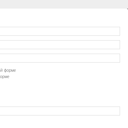
ой форме
форме