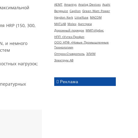
AEMT
Amantys
Analog Devices
Asahi
Bergquist
CapXon
Green Watt Power
Haydon Kerk
Littelfuse
MACOM
MATLAB
Molex
Ангстрем
 HRP (150, 300,
Дорожный порядок
ММП-Ирбис
НПП «Учтех-Профи»
ООО НПФ «Новые Промышленные
N, и немного
Технологии»
истем
Оптрон-Ставрополь
ЭЛИМ
Электрум АВ
костных нагрузок;
Реклама
мпературных