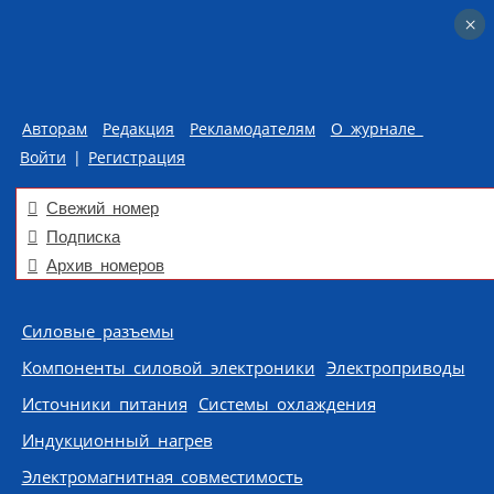
×
×
Авторам
Редакция
Рекламодателям
О журнале
Войти
|
Регистрация
Свежий номер
Подписка
Архив номеров
Skip to content
Силовые разъемы
Компоненты силовой электроники
Электроприводы
Источники питания
Системы охлаждения
Индукционный нагрев
Электромагнитная совместимость