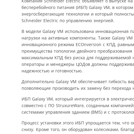
Компания Schneider Electric объявляет о выпуске н
бесперебойного питания (ИБП) Galaxy VM, в которо
энергосберегающие технологии и который полност
Schneider Electric по управлению энергией.
В модели Galaxy VM использована инновационная п
нагрузки на активные компоненты. Также Galaxy V
инновационного режима ECOnversion с КПД, равным
преимущества топологии двойного преобразования o
максимальным КПД без риска для поддерживаемой на
операторы и менеджеры ЦОДов должны поддержива
надежностью и готовностью.
Дополнительно Galaxy VM обеспечивает гибкость ва
позволяющие производить их замену без перехода н
ИБП Galaxy VM, который интегрируется в электричес
совместно с ПО StruxureWare, созданным компанией 
системами управления зданием (BMS) и с протокол
Процесс установки этого ИБП упрощается тем, что 
снизу. Кроме того, он оборудован колесиками, благо