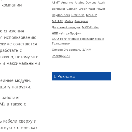
AEMT
Amantys
Analog Devices
Asahi
Bergquist
CapXon
Green Watt Power
Haydon Kerk
Littelfuse
MACOM
MATLAB
Molex
Ангстрем
Дорожный порядок
ММП-Ирбис
те снижения
НПП «Учтех-Профи»
ря использованию
ООО НПФ «Новые Промышленные
ежиме сочетаются
Технологии»
работать с
Оптрон-Ставрополь
ЭЛИМ
Электрум АВ
важно, потому что
ю и максимальными
Реклама
рейные модули,
щиту нагрузки.
 работает
), а также с
 кабели сверху и
тную к стене, как