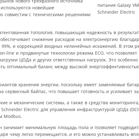
а рынок нового трехфазного источника
м используются новейшие
ью совместим с техническими решениями
атентованная топология, повышающая надежность в результа
M обеспечивает снижение расходов на электроэнергию благода
 99%, и коррекцией входных нелинейных искажений. В этом р
n-line и продвинутые технологии режима ECO, что позволяет 
грузки ЦОДа и других ответственных нагрузок. Это особенно 
ть оптимальный баланс между высокой энергоэффективность
риантов хранения энергии, поскольку имеет заменяемые бата
а сервисный байпас, что повышает готовность и усиливает за
кие и механические системы, а также в средства мониторинга,
Schneider Electric для управления инфраструктурой ЦОДа (DCIM
ом Modbus.
он занимает минимальную площадь пола и позволяет подводить
даря чему легко перемещается, и его можно устанавливать впло