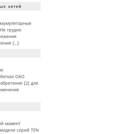
ых сетей
аккумуляторные
 Не трудно
пряжения
жения […]
ое
аботках ОАО
обретение [2] для
именения
ый момент
 модели серий TEN