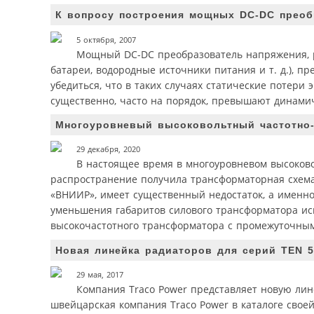
К вопросу построения мощных DC-DC преоб
5 октября, 2007
Мощный DC-DC преобразователь напряжения, р
батареи, водородные источники питания и т. д.), п
убедиться, что в таких случаях статические потер
существенно, часто на порядок, превышают динамич
Многоуровневый высоковольтный частотно
29 декабря, 2020
В настоящее время в многоуровневом высоков
распространение получила трансформаторная схема 
«ВНИИР», имеет существенный недостаток, а именно
уменьшения габаритов силового трансформатора ис
высокочастотного трансформатора с промежуточным
Новая линейка радиаторов для серий TEN 50
29 мая, 2017
Компания Traco Power представляет новую лин
швейцарская компания Traco Power в каталоге свое