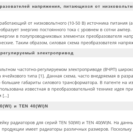
разователей напряжения, питающихся от низковольтн
аботающий от низковольтного (10-50 В) источника питания (
реобразует энергию постоянного тока с уровнем в сотни ампер.
и энергии в полупроводниковых элементах преобразователя на
еские. Таким образом, силовая схема преобразователя напря
-регулируемый электропривод
ольтном частотно-регулируемом электроприводе (ВЧРП) широк
ячейкового типа [1]. Данная схема, часто внедряемая в разр
 большие габариты силового трансформатора. В патенте на из
пользована известная в преобразовательной технике идея пр
 […]
(WI) и TEN 40(WI)N
ейку радиаторов для серий TEN 50(WI) и TEN 40(WI)N. На данн
й продукции имеет радиаторы различных размеров. Поскольку