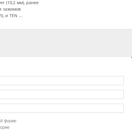
r (10,2 мм), ранее
я зажимов
 и TEN ...
ой форме
форме