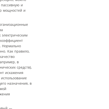
я пассивную и
тр мощностей и
организационные
ва
к электрическим
(коэффициент
ц. Нормально
но. Как правило,
качество
апример, в
нических средств),
ент искажения
, использование
его назначения, в
емой
яжения
ервый —