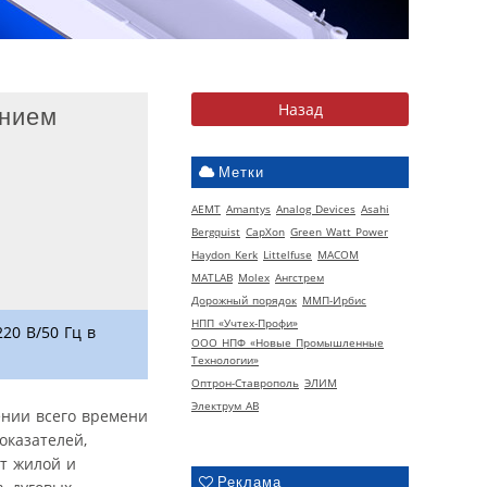
ением
Метки
AEMT
Amantys
Analog Devices
Asahi
Bergquist
CapXon
Green Watt Power
Haydon Kerk
Littelfuse
MACOM
MATLAB
Molex
Ангстрем
Дорожный порядок
ММП-Ирбис
НПП «Учтех-Профи»
0 В/50 Гц в
ООО НПФ «Новые Промышленные
Технологии»
Оптрон-Ставрополь
ЭЛИМ
Электрум АВ
ении всего времени
оказателей,
от жилой и
Реклама