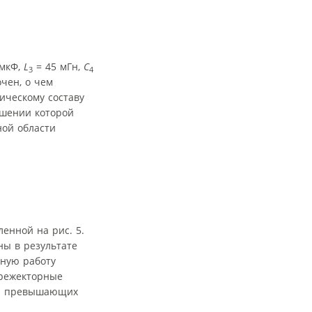
 мкФ,
L
= 45 мГн,
С
3
4
очен, о чем
ическому составу
ышении которой
ной области
ленной на рис. 5.
ны в результате
ьную работу
 режекторные
 и превышающих