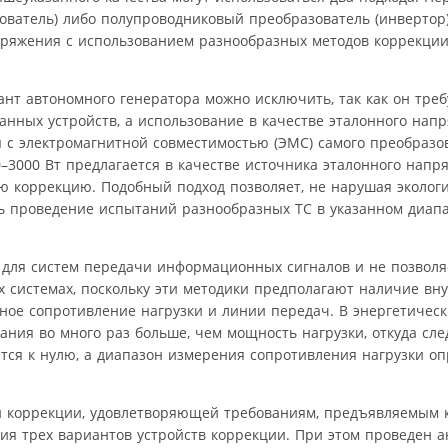
ватель) либо полупроводниковый преобразователь (инвертор
ряжения с использованием разнообразных методов коррекции
ант автономного генератора можно исключить, так как он тре
анных устройств, а использование в качестве эталонного нап
 с электромагнитной совместимостью (ЭМС) самого преобразо
–3000 Вт предлагается в качестве источника эталонного напр
ю коррекцию. Подобный подход позволяет, не нарушая эколог
ть проведение испытаний разнообразных ТС в указанном диап
для систем передачи информационных сигналов и не позволя
х системах, поскольку эти методики предполагают наличие вн
нное сопротивление нагрузки и линии передач. В энергетическ
ания во много раз больше, чем мощность нагрузки, откуда след
тся к нулю, а диапазон измерения сопротивления нагрузки оп
й коррекции, удовлетворяющей требованиям, предъявляемым
ия трех вариантов устройств коррекции. При этом проведен 