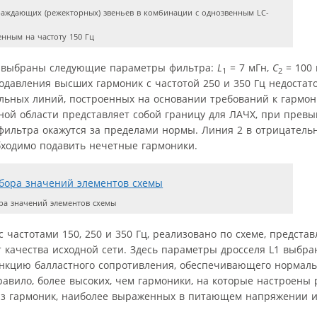
граждающих (режекторных) звеньев в комбинации с однозвенным LC-
енным на частоту 150 Гц
 4, выбраны следующие параметры фильтра:
L
= 7 мГн,
C
= 100
1
2
 подавления высших гармоник с частотой 250 и 350 Гц недостат
льных линий, построенных на основании требований к гармон
ной области представляет собой границу для ЛАЧХ, при прев
ильтра окажутся за пределами нормы. Линия 2 в отрицатель
бходимо подавить нечетные гармоники.
ра значений элементов схемы
частотами 150, 250 и 350 Гц, реализовано по схеме, представ
 качества исходной сети. Здесь параметры дросселя L1 выбра
функцию балластного сопротивления, обеспечивающего нормал
равило, более высоких, чем гармоники, на которые настроены
 из гармоник, наиболее выраженных в питающем напряжении