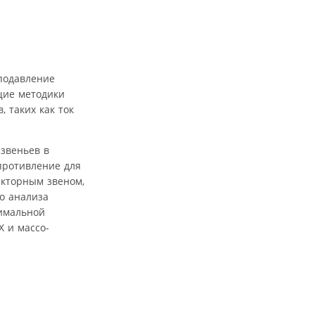
 подавление
щие методики
 таких как ток
звеньев в
противление для
екторным звеном,
о анализа
имальной
Х и массо-