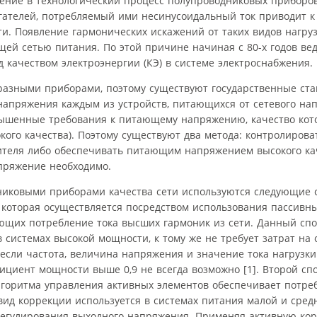
ение в технологический процес­с полупроводниковых приборов
игателей, потребляемый ими несинусоидальный ток приводит 
и. Появление гармонических искажений от таких видов нагруз
щей сетью питания. По этой причине начиная с 80-х годов ве
 качеством электроэнергии (КЭ) в системе электроснабжения.
азными приборами, поэтому существуют государственные ста
апряжения каждым из устройств, питающихся от сетевого на
вышенные требования к питающему напряжению, качество кот
ого качества). Поэтому существуют два метода: контролирова
ителя либо обеспечивать питающим напряжением высокого кач
апряжение необходимо.
никовыми приборами качества сети используются следующие 
которая осуществляется посредством использования пассивны
ющих потребление тока высших гармоник из сети. Данный спо
 системах высокой мощности, к тому же не требует затрат на 
 если частота, величина напряжения и значение тока нагрузки
фициент мощности выше 0,9 не всегда возможно [1]. Второй сп
лгоритма управления активных элементов обеспечивает потре
ид коррекции используется в системах питания малой и сред
регулирования выходного напряжения. Применяя активную ко