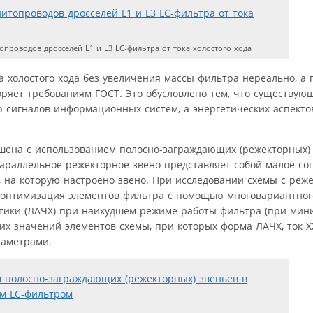
проводов дросселей L1 и L3 LC-фильтра от тока холостого хода
ка холостого хода без увеличения массы фильтра нереально, а
ряет требованиям ГОСТ. Это обусловлено тем, что существую
 сигналов информационных систем, а энергетических аспектов,
шена с использованием полосно-заграждающих (режекторных) 
Параллельное режекторное звено представляет собой малое со
а, на которую настроено звено. При исследовании схемы с реж
на оптимизация элементов фильтра с помощью многовариантног
тики (ЛАЧХ) при наихудшем режиме работы фильтра (при мин
их значений элементов схемы, при которых форма ЛАЧХ, ток Х
раметрами.