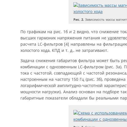
Рис. 2.
Зависимость массы магнито
По графикам на рис. 1б и 2 видно, что снижение то
высших гармоник напряжения питания не удовлетво
расчета LC-фильтров [4] направлены на фильтрацию
холостого хода, КПД и т. д., не затрагивают.
Задача снижения габаритов фильтра может быть ре
комбинации с однозвенным LC-фильтром (рис. 3а). 
тока с частотой, совпадающей с частотой резонанс
настроенным на частоту 150 Гц (рис. 3б), проведе
логарифмической амплитудно-частотной характерис
мощности нагрузки). Анализ основан на подборе так
габаритные показатели обладали бы реальными па