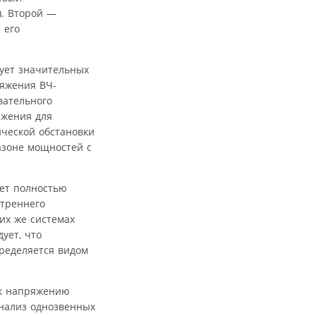
). Второй —
 его
бует значительных
ряжения ВЧ-
вательного
яжения для
ической обстановки
азоне мощностей с
ет полностью
утреннего
их же системах
ует, что
ределяется видом
 к напряжению
анализ однозвенных