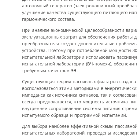
автономный генератор (электромашинный преобразо
улучшение качества существующего питающего нап
гармонического состава.
При анализе экономической целесо­образности вари
эксплуатационных затрат для обеспечения работы д
преобразователя создает дополнительные проблемы
устройства. Поэтому при потребляемой мощности 30
испытательной лаборатории использовать пассивну
испытательной лаборатории (ВЧ-помехи), обеспечи
требуемым качеством ЭЭ.
Существующая теория пассивных фильтров создана 
воспользоваться этими методиками в энергетически
импеданса как источника сигналов, так и согласова
всегда предполагается, что мощность источника пит
внутреннее сопротивление системы питания стреми
испытуемого образца и программой испытаний.
Для выбора наиболее эффективной схемы пассивно
испытательных лабораторий, проведены исследован