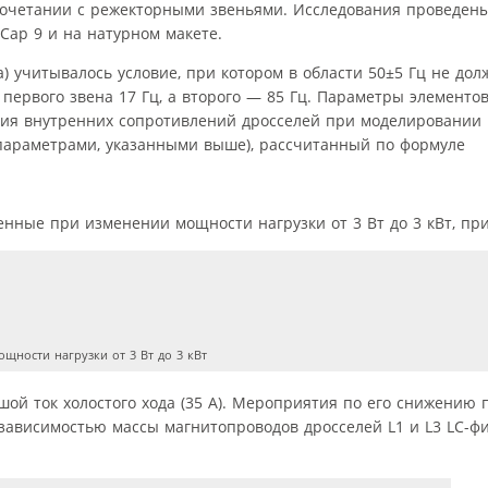
в сочетании с режекторными звеньями. Исследования проведе
Cap 9 и на натурном макете.
а) учитывалось условие, при котором в области 50±5 Гц не дол
 первого звена 17 Гц, а второго — 85 Гц. Параметры элементо
ния внутренних сопротивлений дросселей при моделировани
с параметрами, указанными выше), рассчитанный по формуле
ченные при изменении мощности нагрузки от 3 Вт до 3 кВт, при
щности нагрузки от 3 Вт до 3 кВт
ой ток холостого хода (35 А). Мероприятия по его снижению п
 зависимостью массы магнитопроводов дросселей L1 и L3 LC-фи