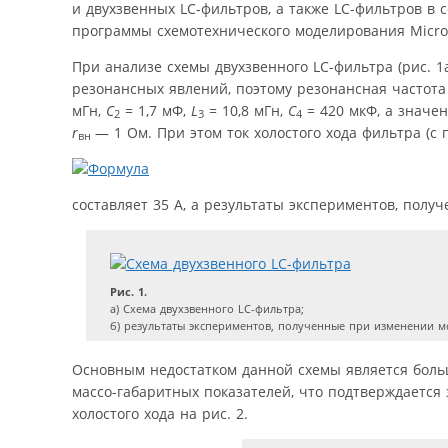
и двухзвенных LC-фильтров, а также LC-фильтров 
программы схемотехнического моделирования Micro
При анализе схемы двухзвенного LC-фильтра (рис. 1
резонансных явлений, поэтому резонансная частота
мГн,
C
= 1,7 мФ,
L
= 10,8 мГн,
С
= 420 мкФ, а значе
2
3
4
r
— 1 Ом. При этом ток холостого хода фильтра (
вн
составляет 35 А, а результаты экспериментов, полу
Рис. 1.
а) Схема двухзвенного LC-фильтра;
б) результаты экспериментов, полученные при изменении мо
Основным недостатком данной схемы является больш
массо-габаритных показателей, что подтверждается
холостого хода на рис. 2.