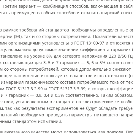
1]. Третий вариант — комбинация способов, включающая в себ
етать преимущества обоих способов и охватить широкий спек
в рамках требований стандартов необходимы определенные 
ргии (ЭЭ), так и со стороны потребителей. Показатели качест
и организациями установлены в ГОСТ 13109-97 и относятся 
арту, нормально допустимое значение коэффициента гармоник 
тановлено на уровне 8% для сетевого напряжения 220 В/50 Г
составляющих для 3, 5 и 7 гармоник — 5, 6 и 5% соответствен
м со стороны потребителей, которые дополнительно снижают 
ающее напряжение используется в качестве испытательного (н
измерения гармонического состава потребляемого тока от тех
м ГОСТ 51317.3.2-99 и ГОСТ 51317.3.3-99, в которых коэффици
и 7 гармоник — 0,9, 0,4 и 0,3% соответственно. Таким образом
ством, установленным в стандарте на электрические сети общ
, так как результаты экспериментов не будут обладать требу
испытаний необходимо приводить параметры питающего напр
анным стандартом испытаний.
шеуказанного качества могут использоваться два подхода. П