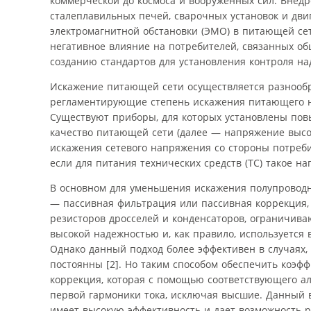
коммерческой до космоса и вооруженных сил. Внедр
сталеплавильных печей, сварочных установок и дв
электромагнитной обстановки (ЭМО) в питающей сет
негативное влияние на потребителей, связанных об
созданию стандартов для установления контроля над
Искажение питающей сети осуществляется разнообр
регламентирующие степень искажения питающего н
Существуют приборы, для которых установлены по
качество питающей сети (далее — напряжение высок
искажения сетевого напряжения со стороны потреб
если для питания технических средств (ТС) такое н
В основном для уменьшения искажения полупровод
— пассивная фильтрация или пассивная коррекция, 
резисторов дросселей и конденсаторов, ограничива
высокой надежностью и, как правило, используется в
Однако данный подход более эффективен в случаях,
постоянны [2]. Но таким способом обеспечить коэф
коррекция, которая с помощью соответствующего а
первой гармоники тока, исключая высшие. Данный в
имеет высокую эффективность и дает возможность 