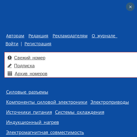
×
×
Авторам
Редакция
Рекламодателям
О журнале
Войти
|
Регистрация
Свежий номер
Подписка
Архив номеров
Skip to content
Силовые разъемы
Компоненты силовой электроники
Электроприводы
Источники питания
Системы охлаждения
Индукционный нагрев
Электромагнитная совместимость