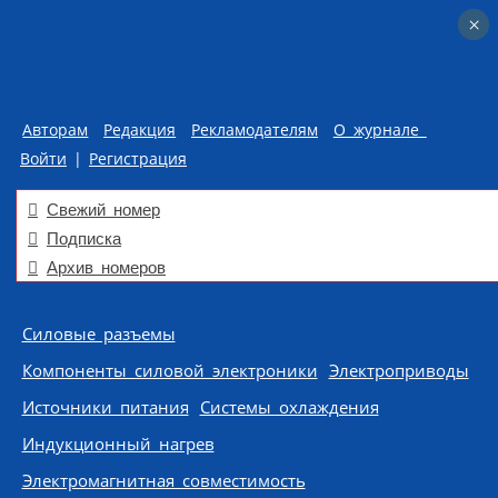
×
×
Авторам
Редакция
Рекламодателям
О журнале
Войти
|
Регистрация
Свежий номер
Подписка
Архив номеров
Skip to content
Силовые разъемы
Компоненты силовой электроники
Электроприводы
Источники питания
Системы охлаждения
Индукционный нагрев
Электромагнитная совместимость