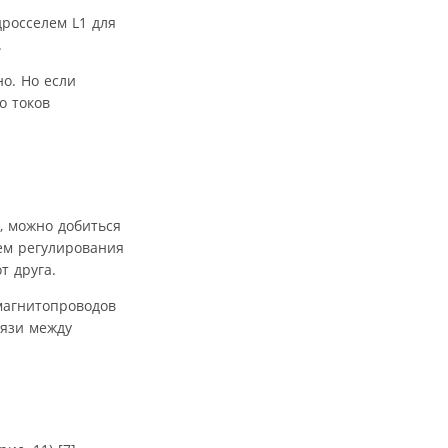
дросселем L1 для
.
о. Но если
о токов
, можно добиться
тем регулирования
т друга.
магнитопроводов
вязи между