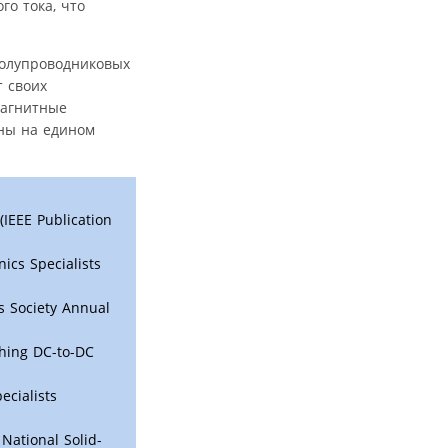
го тока, что
полупроводниковых
т своих
магнитные
ны на едином
(IEEE Publication
ics Specialists
s Society Annual
ching DC-to-DC
ecialists
National Solid-