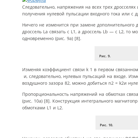
Следовательно, напряжения на всех трех дросселях
получения нулевой пульсации входного тока или с д
Ничего не изменится при замене дополнительного д
дроссель La связать с L1, а дроссель Lb — с L2, то 
одновременно (рис. 9а) [8].
Рис. 9.
Изменяя коэффициент связи k 1 в первом связанном 
и, следовательно, нулевых пульсаций на входе. Из
воздушного зазора 82, можно добиться n2 = k2и нул
Пропорциональность напряжений на обмотках связа
(рис. 10а) [8]. Конструкция интегрального магнитоп
обмотками L1 и L2.
Рис. 10.