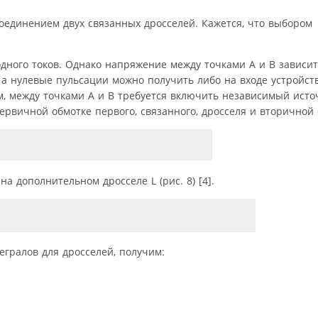
соединением двух связанных дросселей. Кажется, что выбором
дного токов. Однако напряжение между точками A и B зависит 
 а нулевые пульсации можно получить либо на входе устройств
м, между точками A и B требуется включить независимый исто
вичной обмотке первого, связанного, дросселя и вторичной 
 дополнительном дросселе L (рис. 8) [4].
егралов для дросселей, получим: