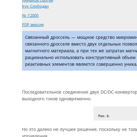
Ненахов Сергей
Кук Слободан
№ 1’2005
PDF версия
Связанный дроссель — мощное средство микромин
связанного дросселя вместо двух отдельных позво
магнитного материала, а при тех же затратах маг
рационально использовать конструктивный объем 
реактивных элементов является совершенно уника
Последовательное соединение двух DC/DC-конверторо
выходного токов одновременно.
Рис. 6.
Но это далеко не лучшее решение, поскольку не тол
управления.