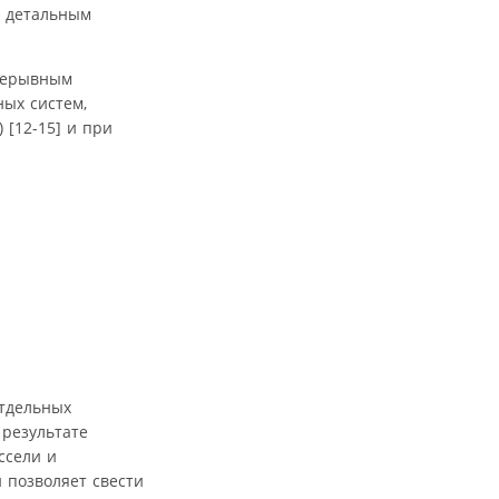
с детальным
прерывным
ных систем,
 [12-15] и при
отдельных
 результате
ссели и
 позволяет свести