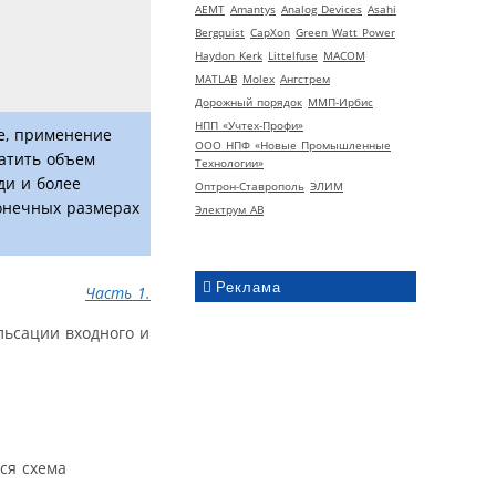
AEMT
Amantys
Analog Devices
Asahi
Bergquist
CapXon
Green Watt Power
Haydon Kerk
Littelfuse
MACOM
MATLAB
Molex
Ангстрем
Дорожный порядок
ММП-Ирбис
НПП «Учтех-Профи»
е, применение
ООО НПФ «Новые Промышленные
ратить объем
Технологии»
ди и более
Оптрон-Ставрополь
ЭЛИМ
конечных размерах
Электрум АВ
Реклама
Часть 1.
льсации входного и
ся схема