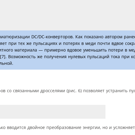
иатюризации DC/DC-конверторов. Как показано автором ране
ляет при тех же пульсациях и потерях в меди почти вдвое сок
нитного материала — примерно вдовое уменьшить потери в ме
[7]. Возможность же получения нулевых пульсаций тока при 
льной.
в со связанными дросселями (рис. 6) позволяет устранить пу
ько вводится двойное преобразование энергии, но и усложняет