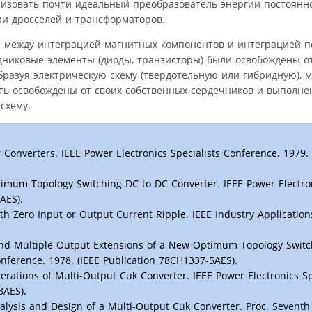
лизовать почти идеальный преобразователь энергии постоянно
и дросселей и трансформаторов.
 между интеграцией магнитных компонентов и интеграцией 
одниковые элементы (диоды, транзисторы) были освобождены о
разуя электрическую схему (твердотельную или гибридную), 
ть освобождены от своих собственных сердечников и выполне
схему.
Converters. IEEE Power Electronics Specialists Conference. 1979. 
mum Topology Switching DC-to-DC Converter. IEEE Power Electron
AES).
h Zero Input or Output Current Ripple. IEEE Industry Application
 and Multiple Output Extensions of a New Optimum Topology Swit
onference. 1978. (IEEE Publication 78CH1337-5AES).
derations of Multi-Output Cuk Converter. IEEE Power Electronics Sp
3AES).
nalysis and Design of a Multi-Output Cuk Converter. Proc. Seventh 