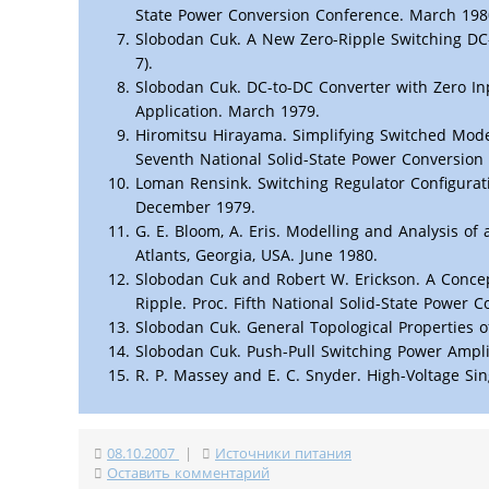
State Power Conversion Conference. March 198
Slobodan Cuk. A New Zero-Ripple Switching DC-
7).
Slobodan Cuk. DC-to-DC Converter with Zero In
Application. March 1979.
Hiromitsu Hirayama. Simplifying Switched Mode
Seventh National Solid-State Power Conversion
Loman Rensink. Switching Regulator Configuratio
December 1979.
G. E. Bloom, A. Eris. Modelling and Analysis of
Atlants, Georgia, USA. June 1980.
Slobodan Cuk and Robert W. Erickson. A Conce
Ripple. Proc. Fifth National Solid-State Power
Slobodan Cuk. General Topological Properties of
Slobodan Cuk. Push-Pull Switching Power Amplif
R. P. Massey and E. C. Snyder. High-Voltage Si
08.10.2007
|
Источники питания
Оставить комментарий