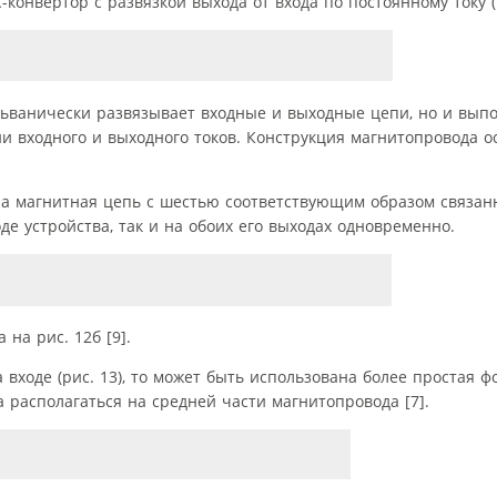
конвертор с развязкой выхода от входа по постоянному току (ри
льванически развязывает входные и выходные цепи, но и вып
ии входного и выходного токов. Конструкция магнитопровода о
одна магнитная цепь с шестью соответствующим образом связа
де устройства, так и на обоих его выходах одновременно.
на рис. 12б [9].
 входе (рис. 13), то может быть использована более простая 
а располагаться на средней части магнитопровода [7].