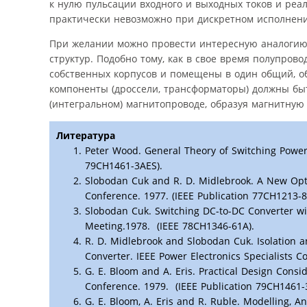
к нулю пульсации входного и выходных токов и реа
практически невозможно при дискретном исполнени
При желании можно провести интересную аналогию
структур. Подобно тому, как в свое время полупров
собственных корпусов и помещены в один общий, об
компоненты (дроссели, трансформаторы) должны бы
(интегральном) магнитопроводе, образуя магнитную 
Литература
Peter Wood. General Theory of Switching Power 
79CH1461-3AES).
Slobodan Cuk and R. D. Midlebrook. A New Opti
Conference. 1977. (IEEE Publication 77CH1213-8
Slobodan Cuk. Switching DC-to-DC Converter wit
Meeting.1978. (IEEE 78CH1346-61A).
R. D. Midlebrook and Slobodan Cuk. Isolation
Converter. IEEE Power Electronics Specialists C
G. E. Bloom and A. Eris. Practical Design Consi
Conference. 1979. (IEEE Publication 79CH1461-
G. E. Bloom, A. Eris and R. Ruble. Modelling, A