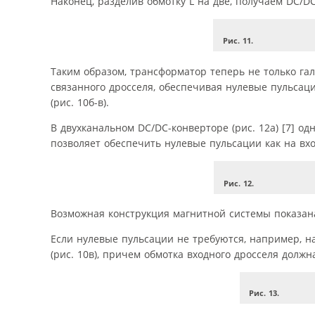
Наконец, разделив обмотку L на две, получаем DC/DC-
Рис. 11.
Таким образом, трансформатор теперь не только га
связанного дросселя, обеспечивая нулевые пульсац
(рис. 10б-в).
В двухканальном DC/DC-конверторе (рис. 12а) [7] 
позволяет обеспечить нулевые пульсации как на вхо
Рис. 12.
Возможная конструкция магнитной системы показана 
Если нулевые пульсации не требуются, например, на
(рис. 10в), причем обмотка входного дросселя должн
Рис. 13.