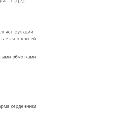
с. 11) [7].
олняет функции
стается прежней
нными обмотками
форма сердечника