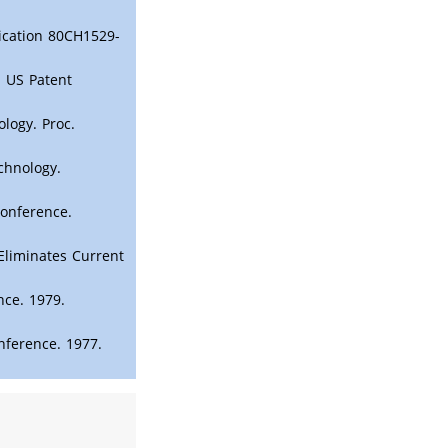
ication 80CH1529-
. US Patent
logy. Proc.
echnology.
Conference.
Eliminates Current
nce. 1979.
nference. 1977.