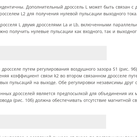
 идентичны. Дополнительный дроссель L может быть связан с 
росселем L2 для получения нулевой пульсации выходного тока
росселя L двумя дросселями La и Lb, включенными параллельн
можно получить нулевые пульсации как входного, так и выходног
дросселе путем регулирования воздушного зазора S1 (рис. 9б)
меняя коэффициент связи k2 во втором связанном дросселе пу
евых пульсаций на выходе. Обе регулировки независимы друг о
нных дросселей является предпосылкой для объединения их 
ровода (рис. 10б) должна обеспечивать отсутствие магнитной с