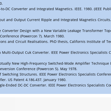
0.
to-DC Converter and Integrated Magnetics. IEEE. 1980. (IEEE Publ
put and Output Current Ripple and Integrated Magnetics Circuits
 Converter Design with a New Variable Leakage Transformer Topo
 Conference (Powercon 7). March 1980.
ns and Circuit Realisations. PhD thesis, Californis Institute of T
 a Multi-Output Cuk Converter. IEEE Power Electronics Specialists 
ptually New High-Frequency Switched-Mode Amplifier Technique 
 Conversion Conference (Powercon 5). May 1978.
 Switching Structures. IEEE Power Electronics Specialists Confere
ier. US Patent 4.186.437. January 1980.
ngle-Ended DC-DC Converter. IEEE Power Electronics Specialists Co