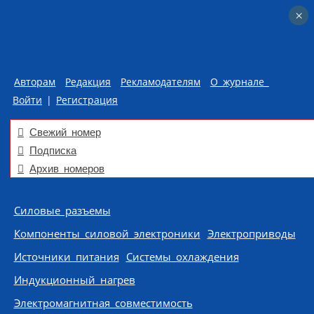
×
×
Авторам
Редакция
Рекламодателям
О журнале
Войти
|
Регистрация
Свежий номер
Подписка
Архив номеров
Skip to content
Силовые разъемы
Компоненты силовой электроники
Электроприводы
Источники питания
Системы охлаждения
Индукционный нагрев
Электромагнитная совместимость