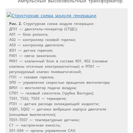
импульсный высоковольтный трансформатор.
Рис. 2.
Структурная схема модуля генерации:
ДГ01 — двигатель–генератор (СПДС);
А01 — блок розжига;
А02 — контроллер газовой горелки;
А03 — контроллер двигателя;
IE01 — датчик горения;
FV01 — свеча зажигания;
РК01 — клапанный блок в составе К01, К02 (газовые
клапаны отсечные электромагнитные) и РП01 —
регулируемый клапан пневматический;
ГГ01 — газовая горелка;
SPD — управление скоростью вращения вентилятора;
ВР01 — вентилятор подачи воздуха;
СП01 — газовый смеситель (трубка Вентури);
TS01, TS02, TS03 — термореле;
FT01 — датчик расхода охлаждающей жидкости;
SQ01, SQ02 — датчики вибрации корпуса двигателя
(концевые выключатели);
ТЕ01–ТЕ07 — температурные датчики;
С1 — настроечная емкость;
S01–S04 — органы управления САУ;