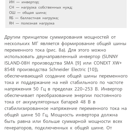
ИН — инвертор;
СН — нагрузка собственных нужд;
ОШ — общая шина;
RБ — балластная нагрузка;
RН — полезная нагрузка
Другим принципом суммирования мощностей от
нескольких МГ является формирование общей шины
переменного тока (рис. 8а). Для этого можно
использовать двунаправленный инвертор (SUNNY
ISLAND-08H производства SMA [9] или CONEXT XW+
8548 производства Schneider Electric [10]),
обеспечивающий создание общей шины переменного
тока и поддержание на ней стабильного по частоте
напряжения 50 Гц в пределах 220–253 В. Инвертор
обеспечивает преобразование энергии постоянного
тока от аккумуляторных батарей 48 В в
стабилизированное напряжение переменного тока на
общей шине 50 Гц. Мощность инвертора должна
быть равна или больше суммарной мощности всех
генераторов, подключенных к общей шине. От