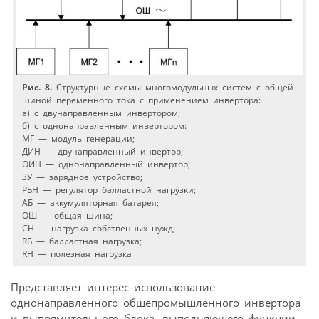
Рис. 8.
Структурные схемы многомодульных систем с общей
шиной переменного тока с применением инвертора:
а) с двунаправленным инвертором;
б) с однонаправленным инвертором:
МГ — модуль генерации;
ДИН — двунаправленный инвертор;
ОИН — однонаправленный инвертор;
ЗУ — зарядное устройство;
РБН — регулятор балластной нагрузки;
АБ — аккумуляторная батарея;
ОШ — общая шина;
СН — нагрузка собственных нужд;
RБ — балластная нагрузка;
RН — полезная нагрузка
Представляет интерес использование
однонаправленного общепромышленного инвертора
и выпрямительного блока, выполняющего функции