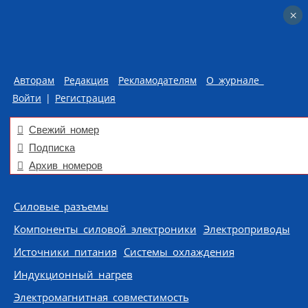
×
×
Авторам
Редакция
Рекламодателям
О журнале
Войти
|
Регистрация
Свежий номер
Подписка
Архив номеров
Skip to content
Силовые разъемы
Компоненты силовой электроники
Электроприводы
Источники питания
Системы охлаждения
Индукционный нагрев
Электромагнитная совместимость