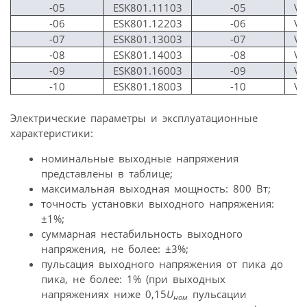
-05
ESK801.11103
-05
VS
-06
ESK801.12203
-06
VS
-07
ESK801.13003
-07
VS
-08
ESK801.14003
-08
VS
-09
ESK801.16003
-09
VS
-10
ESK801.18003
-10
VS
Электрические параметры и эксплуатационные
характеристики:
номинальные выходные напряжения
представлены в таблице;
максимальная выходная мощность: 800 Вт;
точность установки выходного напряжения:
±1%;
суммарная нестабильность выходного
напряжения, не более: ±3%;
пульсация выходного напряжения от пика до
пика, не более: 1% (при выходных
напряжениях ниже 0,15
U
пульсации
ном