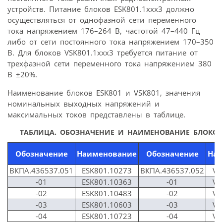
устройств. Питание блоков ЕSK801.1xxx3 должно
осуществляться от однофазной сети переменного
тока напряжением 176–264 В, частотой 47–440 Гц
либо от сети постоянного тока напряжением 170–350
В. Для блоков VSK801.1xxx3 требуется питание от
трехфазной сети переменного тока напряжением 380
В ±20%.
Наименование блоков ЕSK801 и VSK801, значения
номинальных выходных напряжений и
максимальных токов представлены в таблице.
ТАБЛИЦА. ОБОЗНАЧЕНИЕ И НАИМЕНОВАНИЕ БЛОКОВ 
Обозначение
Наименование
Обозначение
На
ВКПА.436537.051
ESK801.10273
ВКПА.436537.052
VS
-01
ESK801.10363
-01
VS
-02
ESK801.10483
-02
VS
-03
ESK801.10603
-03
VS
-04
ESK801.10723
-04
VS