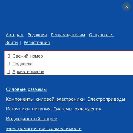
×
×
Авторам
Редакция
Рекламодателям
О журнале
Войти
|
Регистрация
Свежий номер
Подписка
Архив номеров
Skip to content
Силовые разъемы
Компоненты силовой электроники
Электроприводы
Источники питания
Системы охлаждения
Индукционный нагрев
Электромагнитная совместимость