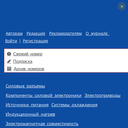
×
×
Авторам
Редакция
Рекламодателям
О журнале
Войти
|
Регистрация
Свежий номер
Подписка
Архив номеров
Skip to content
Силовые разъемы
Компоненты силовой электроники
Электроприводы
Источники питания
Системы охлаждения
Индукционный нагрев
Электромагнитная совместимость