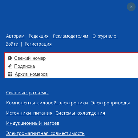
×
×
Авторам
Редакция
Рекламодателям
О журнале
Войти
|
Регистрация
Свежий номер
Подписка
Архив номеров
Skip to content
Силовые разъемы
Компоненты силовой электроники
Электроприводы
Источники питания
Системы охлаждения
Индукционный нагрев
Электромагнитная совместимость