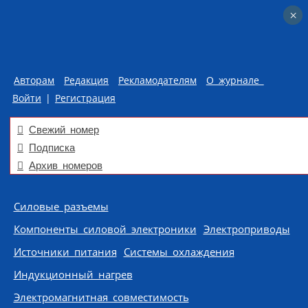
×
×
Авторам
Редакция
Рекламодателям
О журнале
Войти
|
Регистрация
Свежий номер
Подписка
Архив номеров
Skip to content
Силовые разъемы
Компоненты силовой электроники
Электроприводы
Источники питания
Системы охлаждения
Индукционный нагрев
Электромагнитная совместимость