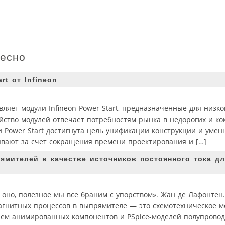
ресно
t от Infineon
авляет модули Infineon Power Start, предназначенные для низк
мейство модулей отвечает потребностям рынка в недорогих и к
 Power Start достигнута цель унификации конструкции и уме
ывают за счет сокращения времени проектирования и […]
мителей в качестве источников постоянного тока д
с оно, полезное мы все браним с упорством». Жан де Лафонтен.
агнитных процессов в выпрямителе — это схемотехническое 
ием анимированных компонентов и PSpice-моделей полупрово