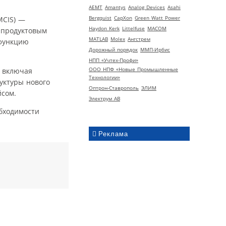
AEMT
Amantys
Analog Devices
Asahi
Bergquist
CapXon
Green Watt Power
MCIS) —
Haydon Kerk
Littelfuse
MACOM
 продуктовым
MATLAB
Molex
Ангстрем
 функцию
Дорожный порядок
ММП-Ирбис
НПП «Учтех-Профи»
ООО НПФ «Новые Промышленные
, включая
Технологии»
уктуры нового
Оптрон-Ставрополь
ЭЛИМ
сом.
Электрум АВ
обходимости
Реклама