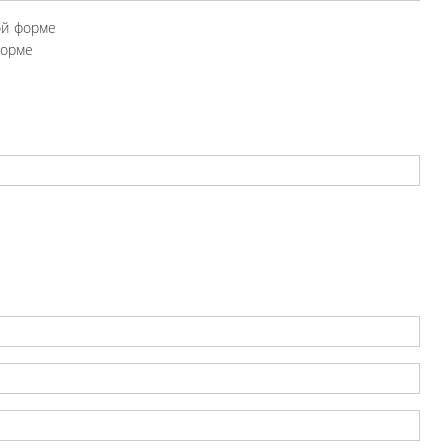
ой форме
форме