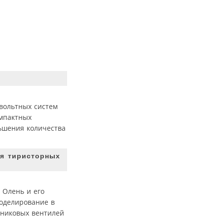
овольтных систем
омпактных
ньшения количества
ля тиристорных
 Олень и его
моделирование в
дниковых вентилей