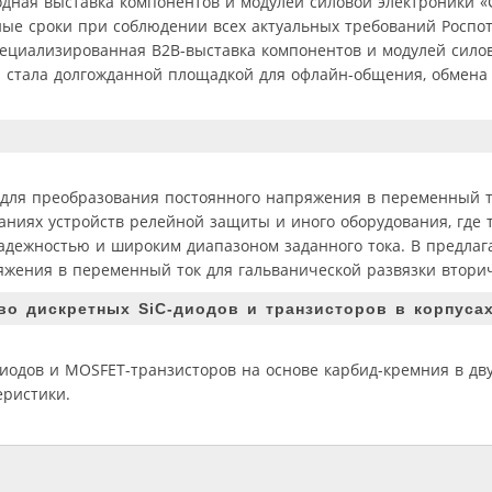
одная выставка компонентов и модулей силовой электроники «
ные сроки при соблюдении всех актуальных требований Роспо
пециализированная В2В-выставка компонентов и модулей сило
 стала долгожданной площадкой для офлайн-общения, обмена
 для преобразования постоянного напряжения в переменный т
ниях устройств релейной защиты и иного оборудования, где т
адежностью и широким диапазоном заданного тока. В предлаг
жения в переменный ток для гальванической развязки вторич
во дискретных SiC-диодов и транзисторов в корпуса
иодов и MOSFET-транзисторов на основе карбид-кремния в дву
еристики.