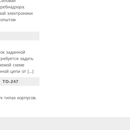
Силовая
требнадзора.
вой электроники
 опытом
ок заданной
ребуется задать
аемой схеме
ной цепи от […]
х TO-247
х типах корпусов,