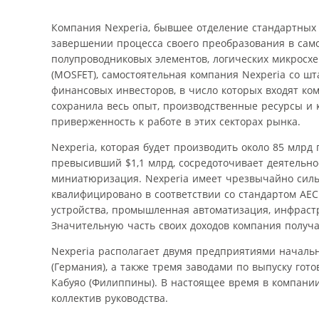
Компания Nexperia, бывшее отделение стандартных
завершении процесса своего преобразования в сам
полупроводниковых элементов, логических микросх
(MOSFET), самостоятельная компания Nexperia со ш
финансовых инвесторов, в число которых входят комп
сохранила весь опыт, производственные ресурсы и
приверженность к работе в этих секторах рынка.
Nexperia, которая будет производить около 85 млрд
превысивший $1,1 млрд, сосредоточивает деятельно
миниатюризация. Nexperia имеет чрезвычайно силь
квалифицировано в соответствии со стандартом AEC
устройства, промышленная автоматизация, инфрастр
Значительную часть своих доходов компания получ
Nexperia располагает двумя предприятиями начальн
(Германия), а также тремя заводами по выпуску гот
Кабуяо (Филиппины). В настоящее время в компании
коллектив руководства.