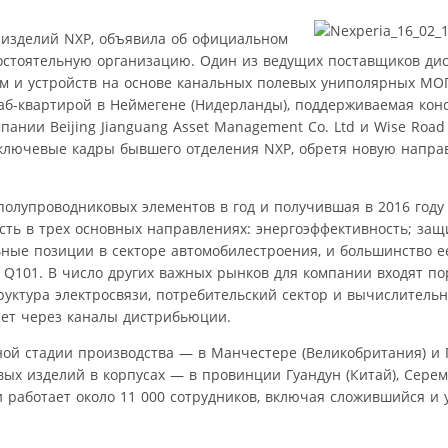
 изделий NXP, объявила об официальном
остоятельную организацию. Один из ведущих поставщиков ди
ем и устройств на основе канальных полевых униполярных МО
таб-квартирой в Неймегене (Нидерланды), поддерживаемая ко
ании Beijing Jianguang Asset Management Co. Ltd и Wise Road C
 ключевые кадры бывшего отделения NXP, обретя новую напра
 полупроводниковых элементов в год и получившая в 2016 году 
сть в трех основных направлениях: энергоэффективность; защ
ные позиции в секторе автомобилестроения, и большинство е
 Q101. В число других важных рынков для компании входят п
уктура электросвязи, потребительский сектор и вычислительн
ает через каналы дистрибьюции.
ой стадии производства — в Манчестере (Великобритания) и 
овых изделий в корпусах — в провинции Гуандун (Китай), Сере
 работает около 11 000 сотрудников, включая сложившийся и