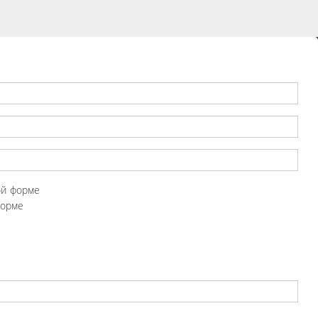
ой форме
форме