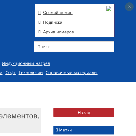
×
×
Свежий номер
Подписка
Архив номеров
Поиск
Индукционный нагрев
ии
Софт
Технологии
Справочные материалы
элементов,
Метки