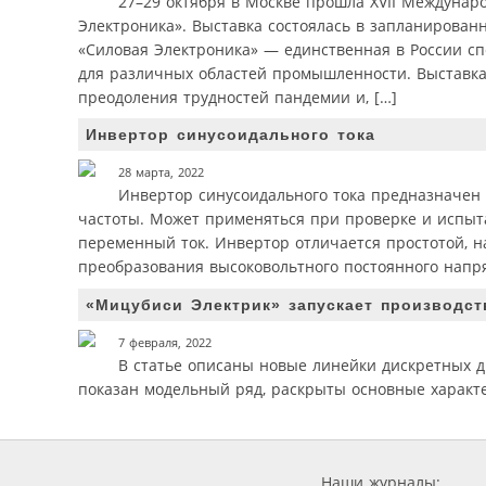
27–29 октября в Москве прошла XVII Междунар
Электроника». Выставка состоялась в запланирован
«Силовая Электроника» — единственная в России с
для различных областей промышленности. Выставка
преодоления трудностей пандемии и, […]
Инвертор синусоидального тока
28 марта, 2022
Инвертор синусоидального тока предназначен
частоты. Может применяться при проверке и испыта
переменный ток. Инвертор отличается простотой, н
преобразования высоковольтного постоянного напря
«Мицубиси Электрик» запускает производст
7 февраля, 2022
В статье описаны новые линейки дискретных д
показан модельный ряд, раскрыты основные характ
Наши журналы: