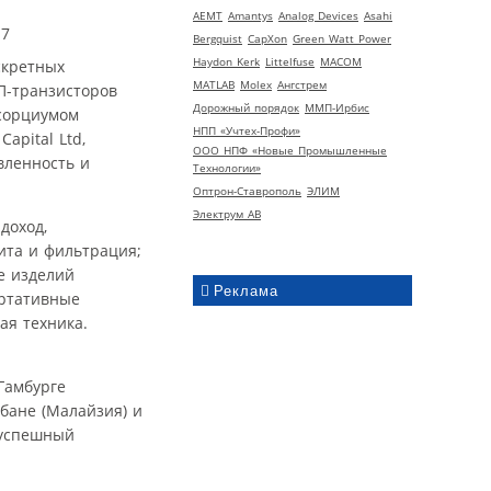
AEMT
Amantys
Analog Devices
Asahi
Bergquist
CapXon
Green Watt Power
Haydon Kerk
Littelfuse
MACOM
скретных
MATLAB
Molex
Ангстрем
П-транзисторов
Дорожный порядок
ММП-Ирбис
нсорциумом
НПП «Учтех-Профи»
apital Ltd,
ООО НПФ «Новые Промышленные
вленность и
Технологии»
Оптрон-Ставрополь
ЭЛИМ
Электрум АВ
доход,
ита и фильтрация;
е изделий
Реклама
ортативные
ая техника.
Гамбурге
мбане (Малайзия) и
 успешный