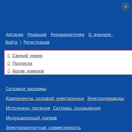
×
×
Авторам
Редакция
Рекламодателям
О журнале
Войти
|
Регистрация
Свежий номер
Подписка
Архив номеров
Skip to content
Силовые разъемы
Компоненты силовой электроники
Электроприводы
Источники питания
Системы охлаждения
Индукционный нагрев
Электромагнитная совместимость