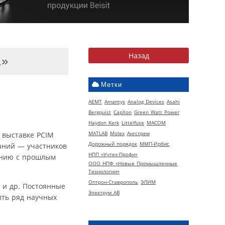
1»
Метки
AEMT
Amantys
Analog Devices
Asahi
Bergquist
CapXon
Green Watt Power
Haydon Kerk
Littelfuse
MACOM
MATLAB
Molex
Ангстрем
 выставке PCIM
Дорожный порядок
ММП-Ирбис
паний — участников
НПП «Учтех-Профи»
нению с прошлым
ООО НПФ «Новые Промышленные
Технологии»
Оптрон-Ставрополь
ЭЛИМ
ic и др. Постоянные
Электрум АВ
вить ряд научных