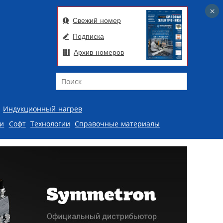
×
×
Свежий номер
Подписка
Архив номеров
Поиск
Индукционный нагрев
ии
Софт
Технологии
Справочные материалы