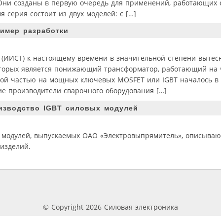
. Они созданы в первую очередь для применений, работающих
 серия состоит из двух моделей: с […]
ример разработки
 (ИИСТ) к настоящему времени в значительной степени вытес
торых является понижающий трансформатор, работающий на 
вой частью на мощных ключевых MOSFET или IGBT началось в 
ие производители сварочного оборудования […]
изводство IGBT силовых модулей
х модулей, выпускаемых ОАО «Электровыпрямитель», описываю
 изделий.
© Copyright 2026 Силовая электроника