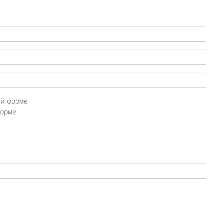
ой форме
форме