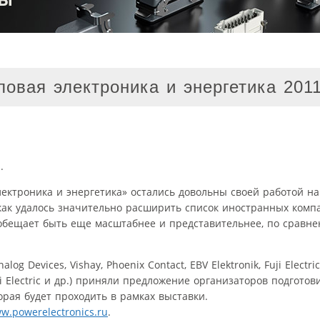
овая электроника и энергетика 201
.
ктроника и энергетика» остались довольны своей работой на
к как удалось значительно расширить список иностранных ком
у обещает быть еще масштабнее и представительнее, по срав
 Devices, Vishay, Phoenix Contact, EBV Elektronik, Fuji Electr
shi Electric и др.) приняли предложение организаторов подгото
рая будет проходить в рамках выставки.
w.powerelectronics.ru
.