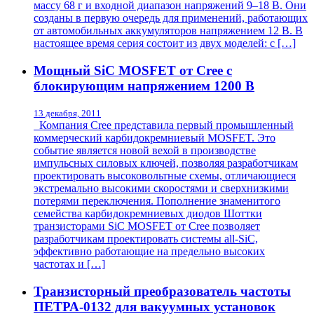
массу 68 г и входной диапазон напряжений 9–18 В. Они
созданы в первую очередь для применений, работающих
от автомобильных аккумуляторов напряжением 12 В. В
настоящее время серия состоит из двух моделей: с […]
Мощный SiC MOSFET от Cree с
блокирующим напряжением 1200 В
13 декабря, 2011
Компания Cree представила первый промышленный
коммерческий карбидокремниевый MOSFET. Это
событие является новой вехой в производстве
импульсных силовых ключей, позволяя разработчикам
проектировать высоковольтные схемы, отличающиеся
экстремально высокими скоростями и сверхнизкими
потерями переключения. Пополнение знаменитого
семейства карбидокремниевых диодов Шоттки
транзисторами SiC MOSFET от Cree позволяет
разработчикам проектировать системы all-SiC,
эффективно работающие на предельно высоких
частотах и […]
Транзисторный преобразователь частоты
ПЕТРА-0132 для вакуумных установок