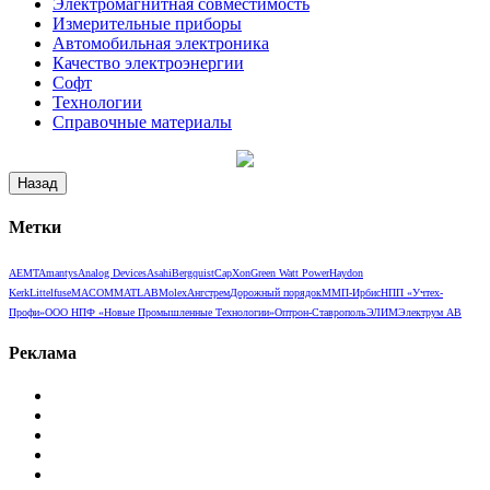
Электромагнитная совместимость
Измерительные приборы
Автомобильная электроника
Качество электроэнергии
Софт
Технологии
Справочные материалы
Метки
AEMT
Amantys
Analog Devices
Asahi
Bergquist
CapXon
Green Watt Power
Haydon
Kerk
Littelfuse
MACOM
MATLAB
Molex
Ангстрем
Дорожный порядок
ММП-Ирбис
НПП «Учтех-
Профи»
ООО НПФ «Новые Промышленные Технологии»
Оптрон-Ставрополь
ЭЛИМ
Электрум АВ
Реклама