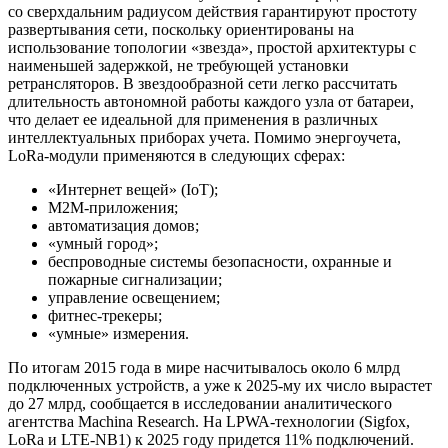
со сверхдальним радиусом действия гарантируют простоту
развертывания сети, поскольку ориентированы на
использование топологии «звезда», простой архитектуры с
наименьшей задержкой, не требующей установки
ретрансляторов. В звездообразной сети легко рассчитать
длительность автономной работы каждого узла от батареи,
что делает ее идеальной для применения в различных
интеллектуальных приборах учета. Помимо энергоучета,
LoRa-модули применяются в следующих сферах:
«Интернет вещей» (IoT);
М2М-приложения;
автоматизация домов;
«умный город»;
беспроводные системы безопасности, охранные и
пожарные сигнализации;
управление освещением;
фитнес-трекеры;
«умные» измерения.
По итогам 2015 года в мире насчитывалось около 6 млрд
подключенных устройств, а уже к 2025-му их число вырастет
до 27 млрд, сообщается в исследовании аналитического
агентства Machina Research. На LPWA-технологии (Sigfox,
LoRa и LTE-NB1) к 2025 году придется 11% подключений.